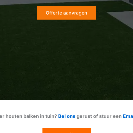
Offerte aanvragen
er houten balken in tuin?
Bel ons
gerust of stuur een
Emai