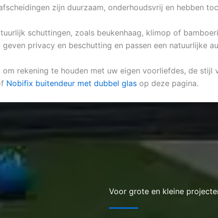
fscheidingen zijn duurzaam, onderhoudsvrij en hebben toch
natuurlijk schuttingen, zoals beukenhaag, klimop of bamboeri
 geven privacy en beschutting en passen een natuurlijke au
t om rekening te houden met uw eigen voorliefdes, de stijl v
of
Nobifix buitendeur met dubbel glas
op deze pagina.
Voor grote en kleine projecte