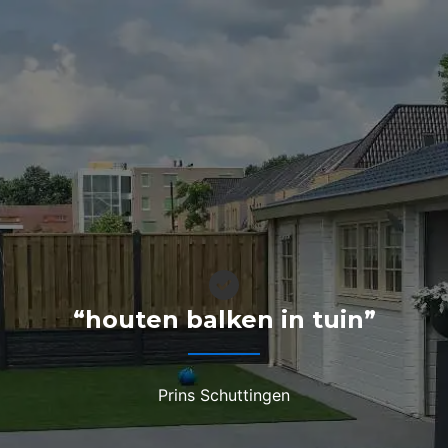
“houten balken in tuin”
Prins Schuttingen