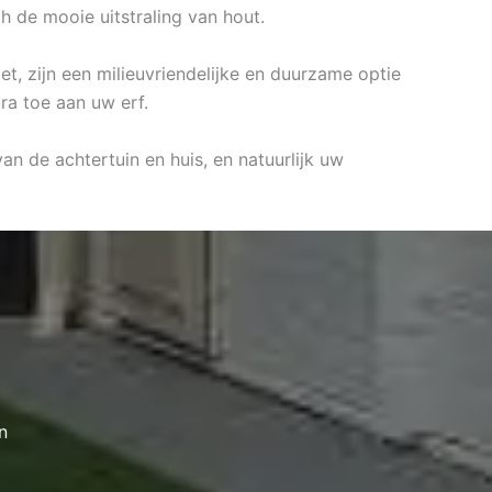
 de mooie uitstraling van hout.
et, zijn een milieuvriendelijke en duurzame optie
ra toe aan uw erf.
an de achtertuin en huis, en natuurlijk uw
n