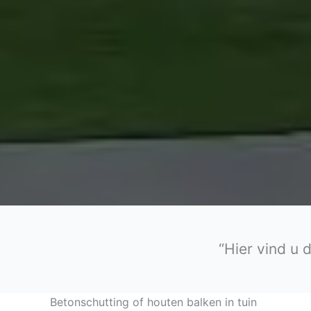
“Hier vind u 
Betonschutting of houten balken in tuin