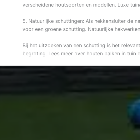
verscheidene houtsoorten en modellen. Luxe tuina
5. Natuurlijke schuttingen: Als hekkensluiter de 
voor een groene schutting. Natuurlijke hekwerken
Bij het uitzoeken van een schutting is het relevan
begroting. Lees meer over houten balken in tuin 