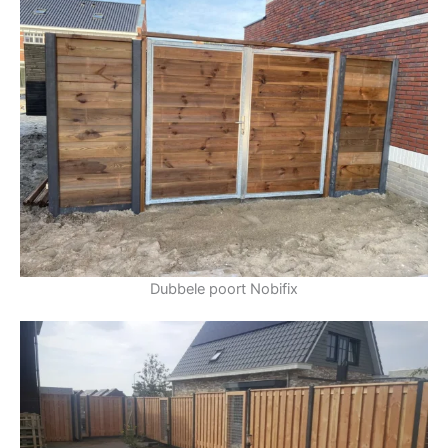
Dubbele poort Nobifix