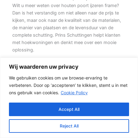
Wilt u meer weten over houten poort ijzeren frame?
Dan is het verstandig om niet alleen naar de prijs te
kijken, maar ook naar de kwaliteit van de materialen,
de manier van plaatsen en de levensduur van de
complete schutting. Prins Schuttingen helpt klanten
met hoekwoningen en denkt mee over een mooie
oplossing.
Een nette tuinafscheiding vraagt om meer dan alleen
Wij waarderen uw privacy
een paar schermen en palen. Wilt u zo min mogelijk
We gebruiken cookies om uw browse-ervaring te
onderhoud, dan is een betonschutting of hout-beton
verbeteren. Door op ‘accepteren’ te klikken, stemt u in met
combinatie vaak een slimme keuze. Daarbij spelen
ons gebruik van cookies.
Cookie Policy
ook zaken mee zoals windbelasting,
hoogteverschillen, grondsoort, erfgrens en de
bereikbaarheid van de tuin.
Accept All
De juiste keuze voor uw tuin
Reject All
In veel tuinen wordt gekozen voor een combinatie