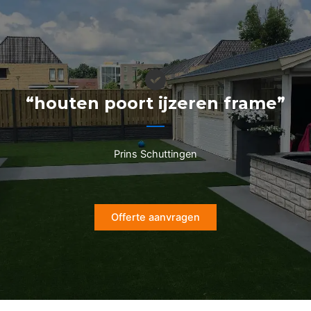
Ga
naar
de
inhoud
“houten poort ijzeren frame”
Prins Schuttingen
Offerte aanvragen