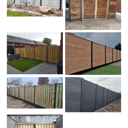
Betonschutting
Dubbele poort
Betonpalen schutting
Douglas
Hout beton schuttingen
Rots motief antraciet