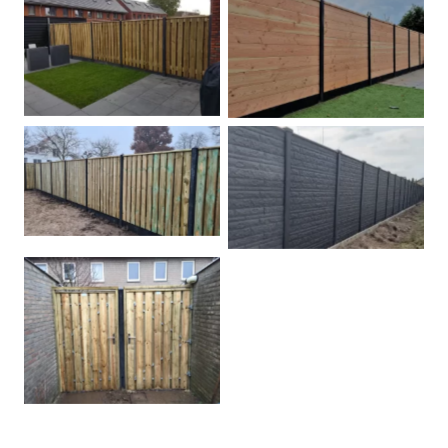
Betonpalen schutting
Douglas
Hout beton schuttingen
Rots motief antraciet
Tuindeur grenen