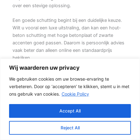
over een stevige oplossing.
Een goede schutting begint bij een duidelijke keuze.
Wilt u vooral een luxe uitstraling, dan kan een hout-
beton schutting met hoge betonplaat of zwarte
accenten goed passen. Daarom is persoonlijk advies
vaak beter dan alleen online een standaardprijs
bekijken.
Wij waarderen uw privacy
Schutting kiezen op basis van uitstraling en gebruik
We gebruiken cookies om uw browse-ervaring te
Voor veel klanten is een hout-beton schutting de
verbeteren. Door op ‘accepteren’ te klikken, stemt u in met
meest gekozen oplossing. {De betonpalen en
ons gebruik van cookies.
Cookie Policy
betonplaten zorgen voor stabiliteit, terwijl de houten
schermen zorgen voor een natuurlijke uitstraling.} Het
resultaat is een stevige tuinafscheiding die netjes oogt
Accept All
en jarenlang mee kan gaan.
Reject All
Voor klanten die een zeer sterke erfafscheiding willen,
is een betonnen schutting vaak een logische keuze.