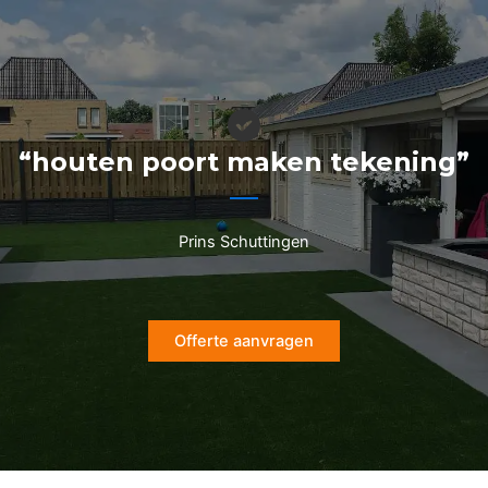
Ga
naar
de
inhoud
“houten poort maken tekening”
Prins Schuttingen
Offerte aanvragen