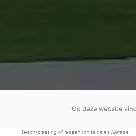
“Op deze website vind
Betonschutting of houten ronde palen Gamma