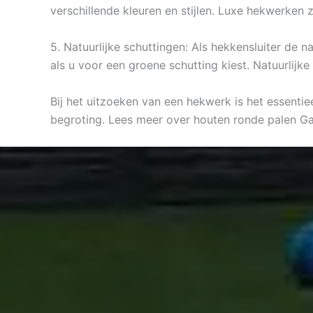
verschillende kleuren en stijlen. Luxe hekwerken 
5. Natuurlijke schuttingen: Als hekkensluiter de 
als u voor een groene schutting kiest. Natuurlijk
Bij het uitzoeken van een hekwerk is het essenti
begroting. Lees meer over houten ronde palen 