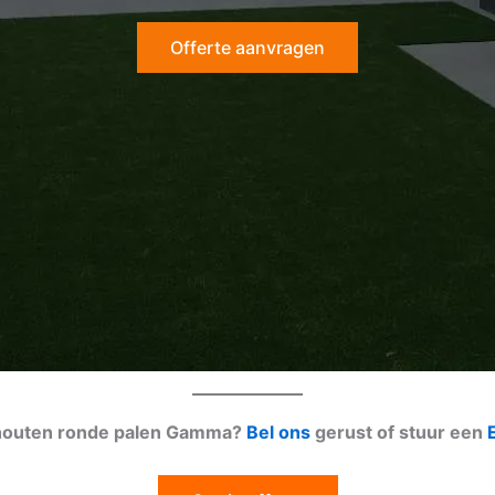
Offerte aanvragen
r houten ronde palen Gamma?
Bel ons
gerust of stuur een