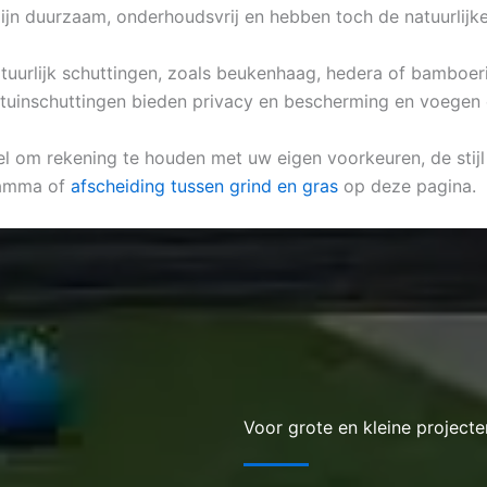
zijn duurzaam, onderhoudsvrij en hebben toch de natuurlijke 
natuurlijk schuttingen, zoals beukenhaag, hedera of bamboeri
e tuinschuttingen bieden privacy en bescherming en voegen 
eel om rekening te houden met uw eigen voorkeuren, de stijl
Gamma of
afscheiding tussen grind en gras
op deze pagina.
Voor grote en kleine projecte