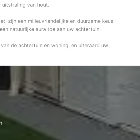
uitstraling van hout.
et, zijn een milieuvriendelijke en duurzame keus
een natuurlijke aura toe aan uw achtertuin.
 van de achtertuin en woning, en uiteraard uw
n