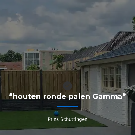
“houten ronde palen Gamma”
Prins Schuttingen