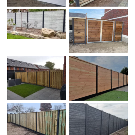
Betonschutting
Dubbele poort
Betonpalen schutting
Douglas
Hout beton schuttingen
Rots motief antraciet