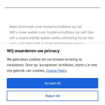
Meer informatie over houtenschuifdeur op rail
Wilt u meer weten over houtenschuifdeur op rail? Dan
wilt u waarschijnlijk weten welke uitvoering bij uw tuin
past, wat belangrijk is bij de montage en waar u
rekening mee moet houden voordat u een offerte
Wij waarderen uw privacy
aanvraagt. Prins Schuttingen helpt klanten met
We gebruiken cookies om uw browse-ervaring te
nieuwbouwwoningen en denkt mee over een
verbeteren. Door op ‘accepteren’ te klikken, stemt u in met
duurzame oplossing.
ons gebruik van cookies.
Cookie Policy
Een nette tuinafscheiding vraagt om meer dan alleen
een paar schermen en palen. Wilt u zo min mogelijk
Accept All
onderhoud, dan is een betonschutting of hout-beton
combinatie vaak een slimme keuze. Daarom is
Reject All
persoonlijk advies vaak beter dan alleen online een