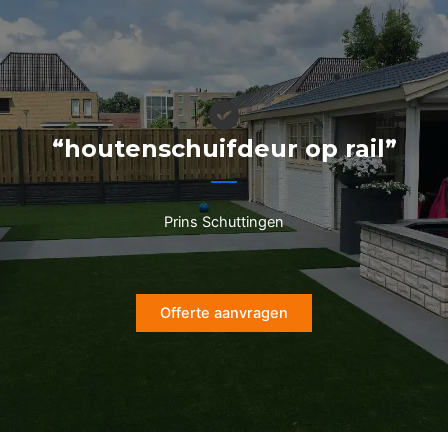
Ga
naar
de
inhoud
“houtenschuifdeur op rail”
Prins Schuttingen
Offerte aanvragen