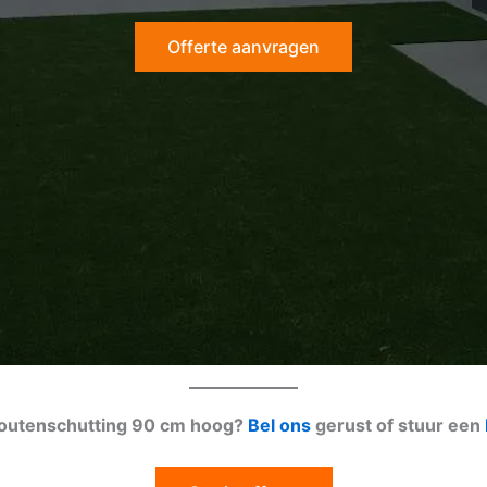
Offerte aanvragen
 houtenschutting 90 cm hoog?
Bel ons
gerust of stuur een