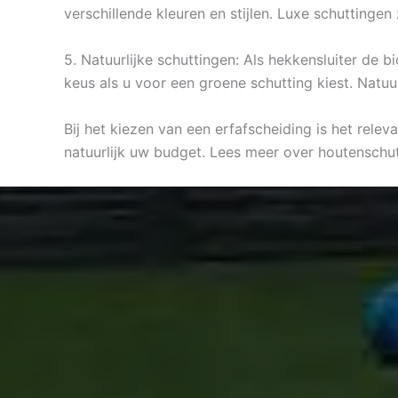
verschillende kleuren en stijlen. Luxe schuttingen
5. Natuurlijke schuttingen: Als hekkensluiter de 
keus als u voor een groene schutting kiest. Natu
Bij het kiezen van een erfafscheiding is het rele
natuurlijk uw budget. Lees meer over houtensch