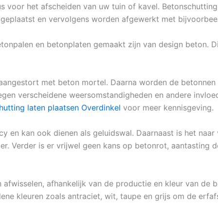
eus voor het afscheiden van uw tuin of kavel. Betonschutti
 geplaatst en vervolgens worden afgewerkt met bijvoorbeel
etonpalen en betonplaten gemaakt zijn van design beton. D
aangestort met beton mortel. Daarna worden de betonnen p
 tegen verscheidene weersomstandigheden en andere invloed
hutting laten plaatsen Overdinkel
voor meer kennisgeving.
cy en kan ook dienen als geluidswal. Daarnaast is het naa
er. Verder is er vrijwel geen kans op betonrot, aantasting 
 afwisselen, afhankelijk van de productie en kleur van de be
ene kleuren zoals antraciet, wit, taupe en grijs om de erfa