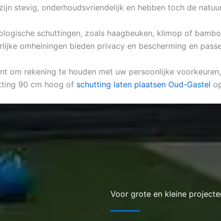
 zijn stevig, onderhoudsvriendelijk en hebben toch de natuu
biologische schuttingen, zoals haagbeuken, klimop of bamboe
urlijke omheiningen bieden privacy en bescherming en passe
vant om rekening te houden met uw persoonlijke voorkeuren,
utting 90 cm hoog of
schutting laten plaatsen Oud-Gastel
op
Voor grote en kleine projecte