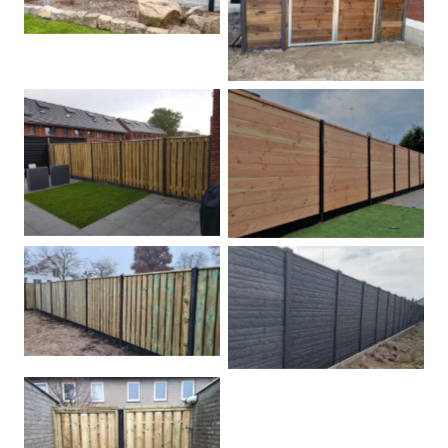
Dubbele poort
Betonpalen schutting
Douglas
Hout beton schuttingen
Rots motief antraciet