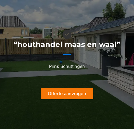
Ga
naar
de
inhoud
“houthandel maas en waal”
Prins Schuttingen
Offerte aanvragen