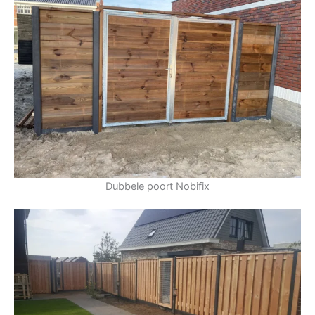
Dubbele poort Nobifix