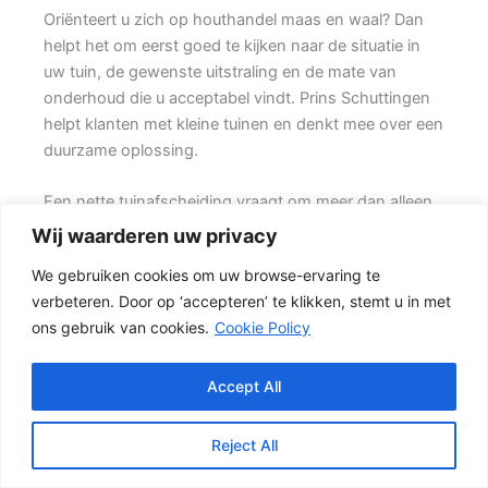
Oriënteert u zich op houthandel maas en waal? Dan
helpt het om eerst goed te kijken naar de situatie in
uw tuin, de gewenste uitstraling en de mate van
onderhoud die u acceptabel vindt. Prins Schuttingen
helpt klanten met kleine tuinen en denkt mee over een
duurzame oplossing.
Een nette tuinafscheiding vraagt om meer dan alleen
een paar schermen en palen. Wilt u vooral een luxe
Wij waarderen uw privacy
uitstraling, dan kan een hout-beton schutting met
We gebruiken cookies om uw browse-ervaring te
hoge betonplaat of zwarte accenten goed passen.
verbeteren. Door op ‘accepteren’ te klikken, stemt u in met
Ook de ondergrond, de lengte van de schutting en de
ons gebruik van cookies.
Cookie Policy
aanwezigheid van poorten of hoeken hebben invloed
op de beste oplossing.
Accept All
De juiste keuze voor uw tuin
Een hout-beton schutting is populair omdat deze
Reject All
stevig is en toch een warme uitstraling heeft. {De