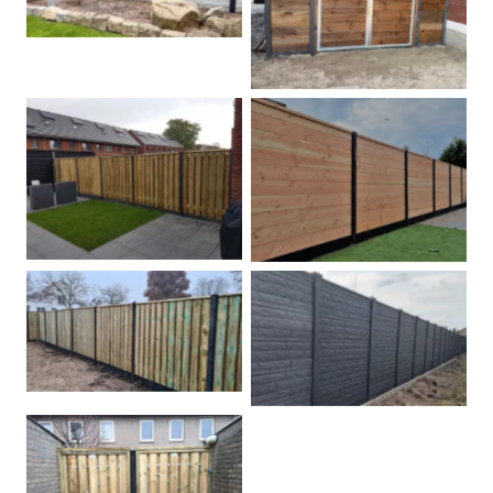
Dubbele poort
Betonpalen schutting
Douglas
Hout beton schuttingen
Rots motief antraciet