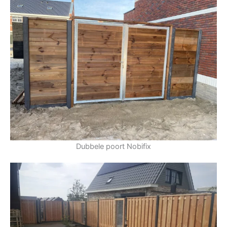
Dubbele poort Nobifix