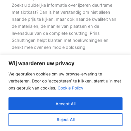
Zoekt u duidelijke informatie over ijzeren deurframe
met slotkast? Dan is het verstandig om niet alleen
naar de prijs te kijken, maar ook naar de kwaliteit van
de materialen, de manier van plaatsen en de
levensduur van de complete schutting. Prins
Schuttingen helpt klanten met hoekwoningen en
denkt mee over een mooie oplossing.
De juiste erfafscheiding begint met een goed plan.
Wij waarderen uw privacy
Wilt u vooral privacy, dan is een dichte schutting
We gebruiken cookies om uw browse-ervaring te
meestal de beste keuze. Daarbij spelen ook zaken
verbeteren. Door op ‘accepteren’ te klikken, stemt u in met
mee zoals windbelasting, hoogteverschillen,
ons gebruik van cookies.
Cookie Policy
grondsoort, erfgrens en de bereikbaarheid van de
tuin.
Accept All
Schutting kiezen op basis van uitstraling en gebruik
Een hout-beton schutting is populair omdat deze
Reject All
stevig is en toch een warme uitstraling heeft. {De