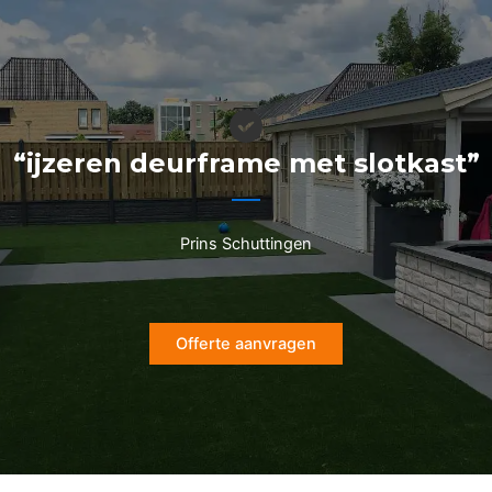
Ga
naar
de
inhoud
“ijzeren deurframe met slotkast”
Prins Schuttingen
Offerte aanvragen