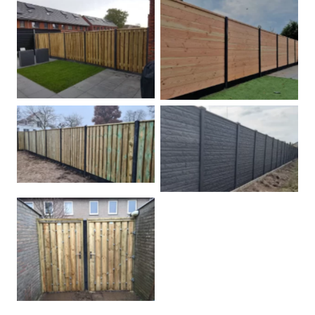
Betonpalen schutting
Douglas
Hout beton schuttingen
Rots motief antraciet
Tuindeur grenen