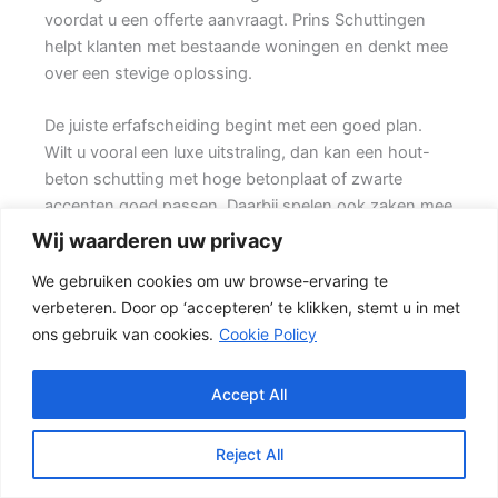
voordat u een offerte aanvraagt. Prins Schuttingen
helpt klanten met bestaande woningen en denkt mee
over een stevige oplossing.
De juiste erfafscheiding begint met een goed plan.
Wilt u vooral een luxe uitstraling, dan kan een hout-
beton schutting met hoge betonplaat of zwarte
accenten goed passen. Daarbij spelen ook zaken mee
zoals windbelasting, hoogteverschillen, grondsoort,
Wij waarderen uw privacy
erfgrens en de bereikbaarheid van de tuin.
We gebruiken cookies om uw browse-ervaring te
verbeteren. Door op ‘accepteren’ te klikken, stemt u in met
De juiste keuze voor uw tuin
ons gebruik van cookies.
Cookie Policy
In veel tuinen wordt gekozen voor een combinatie
van hout en beton. {Het beton zorgt voor een sterke
basis, terwijl de houten schermen zorgen voor een
Accept All
natuurlijke uitstraling.} Het resultaat is een stevige
tuinafscheiding die netjes oogt en jarenlang mee kan
Reject All
gaan.