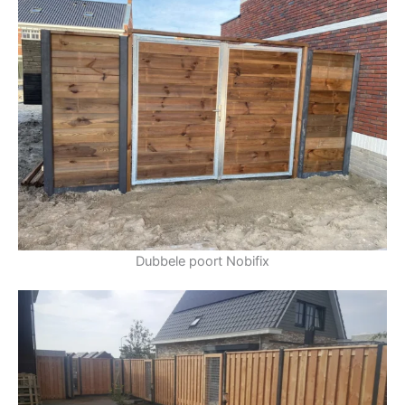
Dubbele poort Nobifix