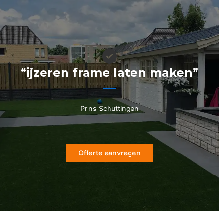
Ga
naar
de
inhoud
“ijzeren frame laten maken”
Prins Schuttingen
Offerte aanvragen