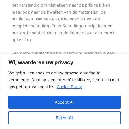
het verstandig om niet alleen naar de prijs te kijken,
maar ook naar de kwaliteit van de materialen, de
manier van plaatsen en de levensduur van de
complete schutting. Prins Schuttingen helpt klanten
met grote achtertuinen en denkt mee over een mooie
oplossing.
Een nette tuinafscheiding vraagt om meer dan alleen
een paar schermen en palen. Wilt u zo min mogelijk
Wij waarderen uw privacy
onderhoud, dan is een betonschutting of hout-beton
We gebruiken cookies om uw browse-ervaring te
combinatie vaak een slimme keuze. Ook de
verbeteren. Door op ‘accepteren’ te klikken, stemt u in met
ondergrond, de lengte van de schutting en de
ons gebruik van cookies.
Cookie Policy
aanwezigheid van poorten of hoeken hebben invloed
op de beste oplossing.
Accept All
Welke schutting past bij uw tuin?
In veel tuinen wordt gekozen voor een combinatie
Reject All
van hout en beton. {De betonpalen en betonplaten