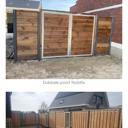
Dubbele poort Nobifix