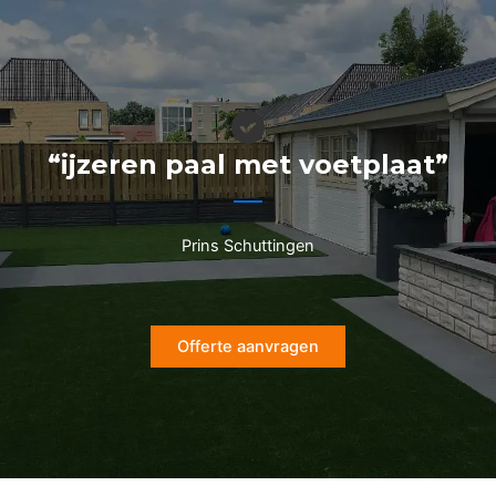
Ga
naar
de
inhoud
“ijzeren paal met voetplaat”
Prins Schuttingen
Offerte aanvragen