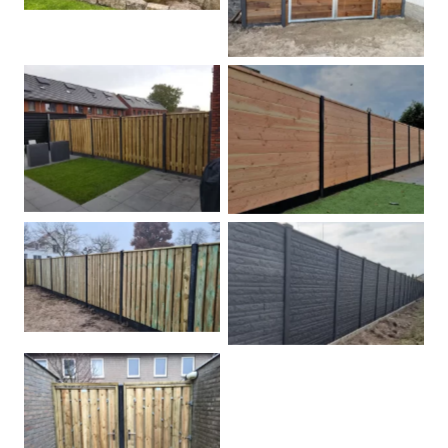
Betonpalen schutting
Douglas
Hout beton schuttingen
Rots motief antraciet
Tuindeur grenen