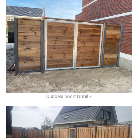
Dubbele poort Nobifix