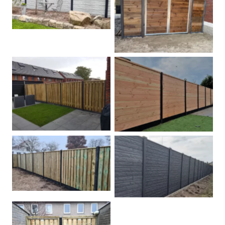
Betonschutting
Dubbele poort
Betonpalen schutting
Douglas
Hout beton schuttingen
Rots motief antraciet