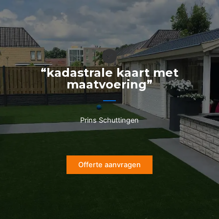
Ga
naar
de
inhoud
“kadastrale kaart met
maatvoering”
Prins Schuttingen
Offerte aanvragen