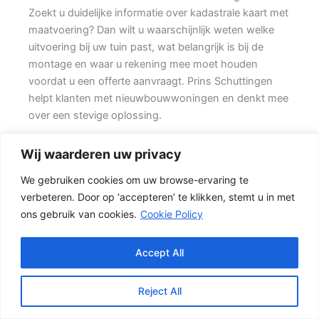
Zoekt u duidelijke informatie over kadastrale kaart met
maatvoering? Dan wilt u waarschijnlijk weten welke
uitvoering bij uw tuin past, wat belangrijk is bij de
montage en waar u rekening mee moet houden
voordat u een offerte aanvraagt. Prins Schuttingen
helpt klanten met nieuwbouwwoningen en denkt mee
over een stevige oplossing.
Een goede schutting begint bij een duidelijke keuze.
Wij waarderen uw privacy
Wilt u vooral een luxe uitstraling, dan kan een hout-
We gebruiken cookies om uw browse-ervaring te
beton schutting met hoge betonplaat of zwarte
verbeteren. Door op ‘accepteren’ te klikken, stemt u in met
accenten goed passen. Daarom is persoonlijk advies
ons gebruik van cookies.
Cookie Policy
vaak beter dan alleen online een standaardprijs
bekijken.
Accept All
De juiste keuze voor uw tuin
Voor veel klanten is een hout-beton schutting de
Reject All
meest gekozen oplossing. {De betonpalen en