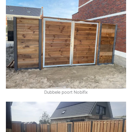
Dubbele poort Nobifix