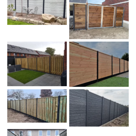
Betonschutting
Dubbele poort
Betonpalen schutting
Douglas
Hout beton schuttingen
Rots motief antraciet