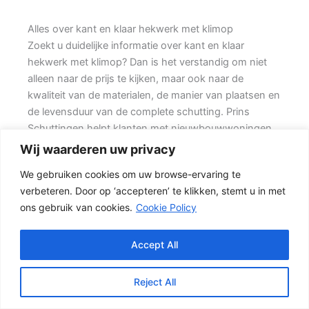
Alles over kant en klaar hekwerk met klimop
Zoekt u duidelijke informatie over kant en klaar
hekwerk met klimop? Dan is het verstandig om niet
alleen naar de prijs te kijken, maar ook naar de
kwaliteit van de materialen, de manier van plaatsen en
de levensduur van de complete schutting. Prins
Schuttingen helpt klanten met nieuwbouwwoningen
en denkt mee over een stevige oplossing.
Wij waarderen uw privacy
We gebruiken cookies om uw browse-ervaring te
De juiste erfafscheiding begint met een goed plan.
verbeteren. Door op ‘accepteren’ te klikken, stemt u in met
Wilt u vooral een luxe uitstraling, dan kan een hout-
ons gebruik van cookies.
Cookie Policy
beton schutting met hoge betonplaat of zwarte
accenten goed passen. Daarbij spelen ook zaken mee
zoals windbelasting, hoogteverschillen, grondsoort,
Accept All
erfgrens en de bereikbaarheid van de tuin.
Reject All
Schutting kiezen op basis van uitstraling en gebruik