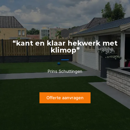
Ga
naar
de
inhoud
“kant en klaar hekwerk met
klimop”
Prins Schuttingen
Offerte aanvragen