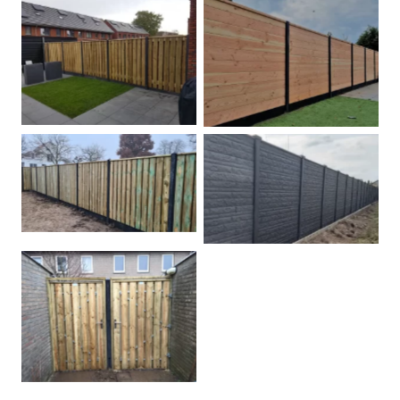
Betonpalen schutting
Douglas
Hout beton schuttingen
Rots motief antraciet
Tuindeur grenen