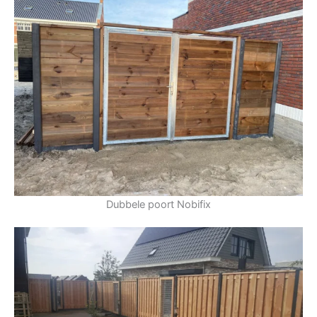
Dubbele poort Nobifix