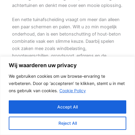
achtertuinen en denkt mee over een mooie oplossing.
Een nette tuinafscheiding vraagt om meer dan alleen
een paar schermen en palen. Wilt u zo min mogelijk
onderhoud, dan is een betonschutting of hout-beton
combinatie vaak een slimme keuze. Daarbij spelen
ook zaken mee zoals windbelasting,
hoogteverschillen, grondsoort, erfgrens en de
bereikbaarheid van de tuin.
Wij waarderen uw privacy
We gebruiken cookies om uw browse-ervaring te
Welke schutting past bij uw tuin?
verbeteren. Door op ‘accepteren’ te klikken, stemt u in met
In veel tuinen wordt gekozen voor een combinatie
ons gebruik van cookies.
Cookie Policy
van hout en beton. {De betonnen onderzijde
beschermt het hout tegen direct contact met vochtige
grond, terwijl de houten delen zorgen voor een
Accept All
natuurlijke uitstraling.} Deze combinatie is geschikt
voor moderne tuinen, gezinstuinen en grotere
Reject All
percelen.