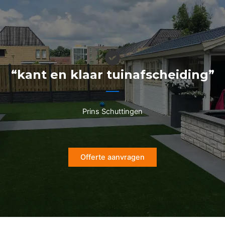
Ga
naar
de
inhoud
“kant en klaar tuinafscheiding”
Prins Schuttingen
Offerte aanvragen