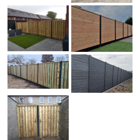
Betonpalen schutting
Douglas
Hout beton schuttingen
Rots motief antraciet
Tuindeur grenen