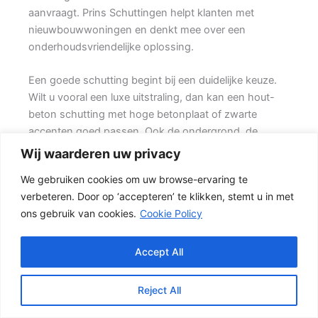
aanvraagt. Prins Schuttingen helpt klanten met
nieuwbouwwoningen en denkt mee over een
onderhoudsvriendelijke oplossing.
Een goede schutting begint bij een duidelijke keuze.
Wilt u vooral een luxe uitstraling, dan kan een hout-
beton schutting met hoge betonplaat of zwarte
accenten goed passen. Ook de ondergrond, de
lengte van de schutting en de aanwezigheid van
Wij waarderen uw privacy
poorten of hoeken hebben invloed op de beste
We gebruiken cookies om uw browse-ervaring te
oplossing.
verbeteren. Door op ‘accepteren’ te klikken, stemt u in met
ons gebruik van cookies.
Cookie Policy
De juiste keuze voor uw tuin
Voor veel klanten is een hout-beton schutting de
meest gekozen oplossing. {De betonnen onderzijde
Accept All
beschermt het hout tegen direct contact met vochtige
grond, terwijl de houten schermen zorgen voor een
Reject All
natuurlijke uitstraling.} Het resultaat is een stevige