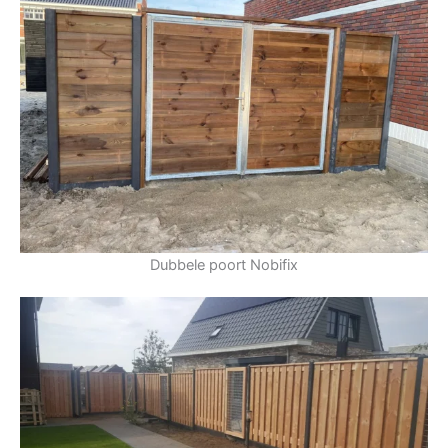
Dubbele poort Nobifix