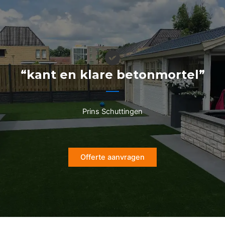
Ga
naar
de
inhoud
“kant en klare betonmortel”
Prins Schuttingen
Offerte aanvragen