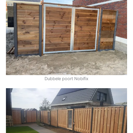
Dubbele poort Nobifix