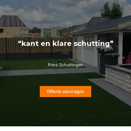
Ga
naar
de
inhoud
“kant en klare schutting”
Prins Schuttingen
Offerte aanvragen