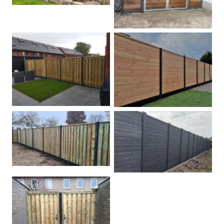
Betonpalen schutting
Douglas
Hout beton schuttingen
Rots motief antraciet
Tuindeur grenen