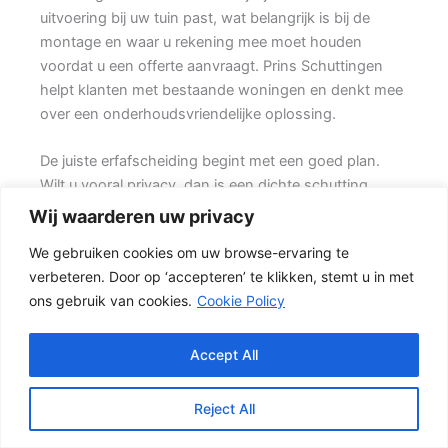
uitvoering bij uw tuin past, wat belangrijk is bij de
montage en waar u rekening mee moet houden
voordat u een offerte aanvraagt. Prins Schuttingen
helpt klanten met bestaande woningen en denkt mee
over een onderhoudsvriendelijke oplossing.
De juiste erfafscheiding begint met een goed plan.
Wilt u vooral privacy, dan is een dichte schutting
meestal de beste keuze. Ook de ondergrond, de
Wij waarderen uw privacy
lengte van de schutting en de aanwezigheid van
We gebruiken cookies om uw browse-ervaring te
poorten of hoeken hebben invloed op de beste
verbeteren. Door op ‘accepteren’ te klikken, stemt u in met
oplossing.
ons gebruik van cookies.
Cookie Policy
Schutting kiezen op basis van uitstraling en gebruik
In veel tuinen wordt gekozen voor een combinatie
Accept All
van hout en beton. {De betonpalen en betonplaten
zorgen voor stabiliteit, terwijl de houten schermen
Reject All
zorgen voor een natuurlijke uitstraling.} Daarom wordt