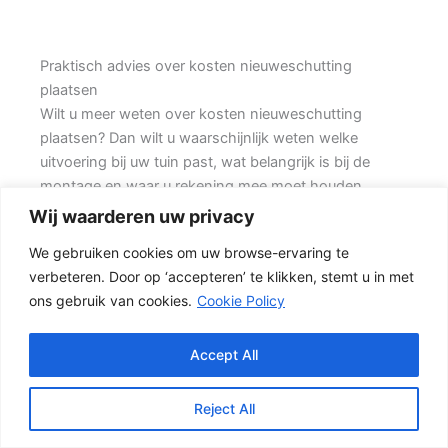
Praktisch advies over kosten nieuweschutting
plaatsen
Wilt u meer weten over kosten nieuweschutting
plaatsen? Dan wilt u waarschijnlijk weten welke
uitvoering bij uw tuin past, wat belangrijk is bij de
montage en waar u rekening mee moet houden
voordat u een offerte aanvraagt. Prins Schuttingen
Wij waarderen uw privacy
helpt klanten met bestaande woningen en denkt mee
We gebruiken cookies om uw browse-ervaring te
over een mooie oplossing.
verbeteren. Door op ‘accepteren’ te klikken, stemt u in met
ons gebruik van cookies.
Cookie Policy
Een nette tuinafscheiding vraagt om meer dan alleen
een paar schermen en palen. Wilt u zo min mogelijk
onderhoud, dan is een betonschutting of hout-beton
Accept All
combinatie vaak een slimme keuze. Daarom is
persoonlijk advies vaak beter dan alleen online een
Reject All
standaardprijs bekijken.