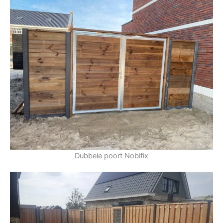
Dubbele poort Nobifix