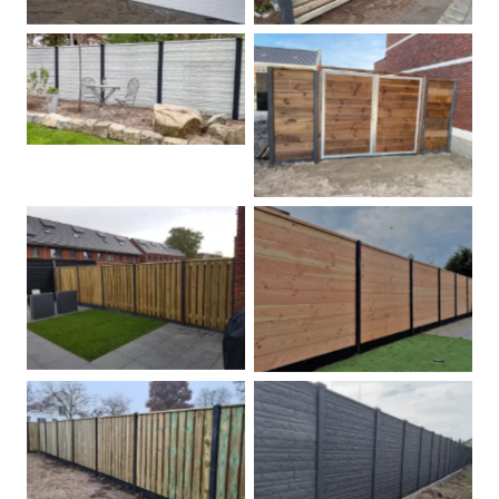
Betonschutting
Dubbele poort
Betonpalen schutting
Douglas
Hout beton schuttingen
Rots motief antraciet