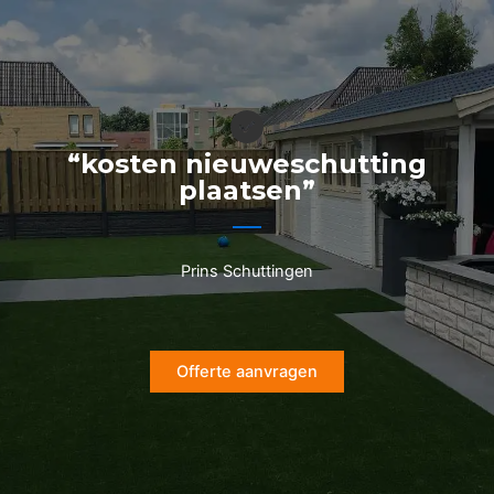
Ga
naar
de
inhoud
“kosten nieuweschutting
plaatsen”
Prins Schuttingen
Offerte aanvragen