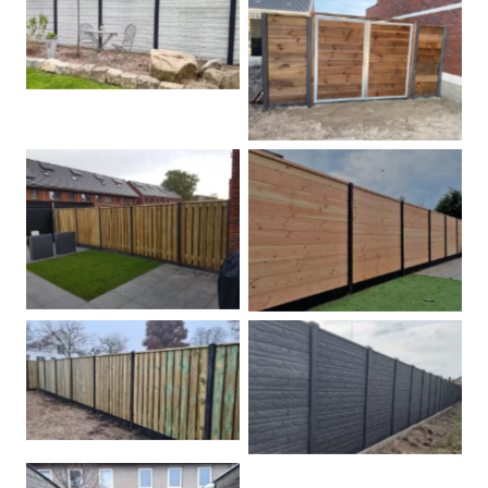
Betonschutting
Dubbele poort
Betonpalen schutting
Douglas
Hout beton schuttingen
Rots motief antraciet