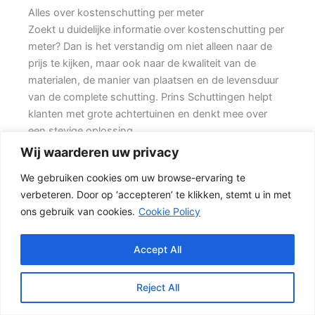
Alles over kostenschutting per meter
Zoekt u duidelijke informatie over kostenschutting per
meter? Dan is het verstandig om niet alleen naar de
prijs te kijken, maar ook naar de kwaliteit van de
materialen, de manier van plaatsen en de levensduur
van de complete schutting. Prins Schuttingen helpt
klanten met grote achtertuinen en denkt mee over
een stevige oplossing.
Wij waarderen uw privacy
Een goede schutting begint bij een duidelijke keuze.
We gebruiken cookies om uw browse-ervaring te
Wilt u vooral een luxe uitstraling, dan kan een hout-
verbeteren. Door op ‘accepteren’ te klikken, stemt u in met
beton schutting met hoge betonplaat of zwarte
ons gebruik van cookies.
Cookie Policy
accenten goed passen. Daarom is persoonlijk advies
vaak beter dan alleen online een standaardprijs
bekijken.
Accept All
Welke schutting past bij uw tuin?
Reject All
Een hout-beton schutting is populair omdat deze