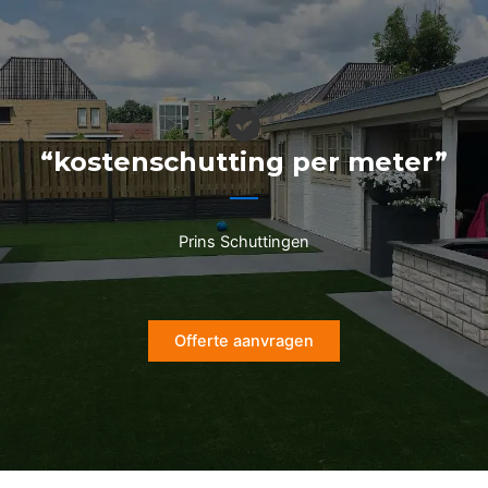
Ga
naar
de
inhoud
“kostenschutting per meter”
Prins Schuttingen
Offerte aanvragen