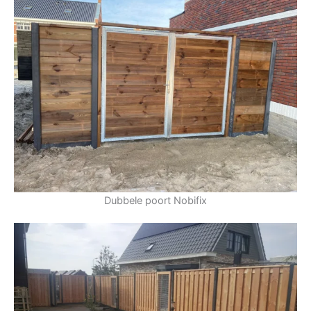
Dubbele poort Nobifix