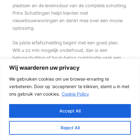
plaatsen en de levensduur van de complete schutting.
Prins Schuttingen helpt klanten met
nieuwbouwwoningen en denkt mee over een mooie
oplossing.
De juiste erfafscheiding begint met een goed plan.
Wilt u zo min mogelijk onderhoud, dan is een
betonschutting of hout-beton combinatie vaak een
slimme keuze. Daarom is persoonlijk advies vaak
Wij waarderen uw privacy
beter dan alleen online een standaardprijs bekijken.
We gebruiken cookies om uw browse-ervaring te
verbeteren. Door op ‘accepteren’ te klikken, stemt u in met
Welke schutting past bij uw tuin?
ons gebruik van cookies.
Cookie Policy
Een hout-beton schutting is populair omdat deze
stevig is en toch een warme uitstraling heeft. {De
betonpalen en betonplaten zorgen voor stabiliteit,
Accept All
terwijl de houten delen zorgen voor een natuurlijke
uitstraling.} Deze combinatie is geschikt voor
Reject All
moderne tuinen, gezinstuinen en grotere percelen.