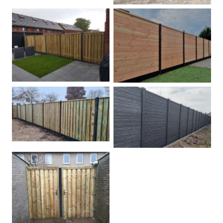
Betonpalen schutting
Douglas
Hout beton schuttingen
Rots motief antraciet
Tuindeur grenen