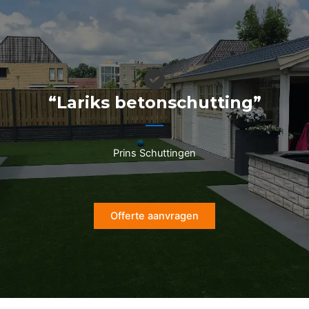
Ga
naar
de
inhoud
“Lariks betonschutting”
Prins Schuttingen
Offerte aanvragen