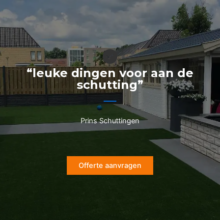
Ga
naar
de
inhoud
“leuke dingen voor aan de
schutting”
Prins Schuttingen
Offerte aanvragen