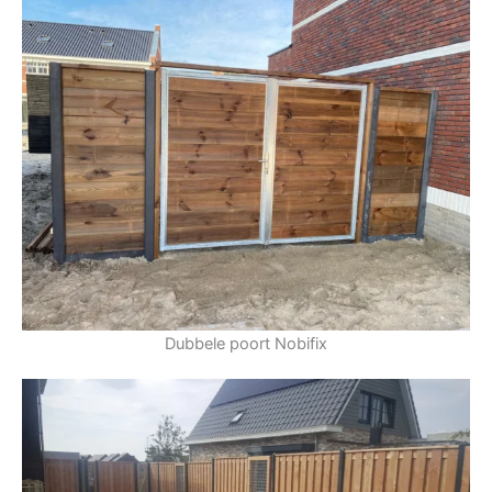
Dubbele poort Nobifix