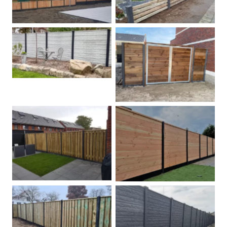
Betonschutting
Dubbele poort
Betonpalen schutting
Douglas
Hout beton schuttingen
Rots motief antraciet