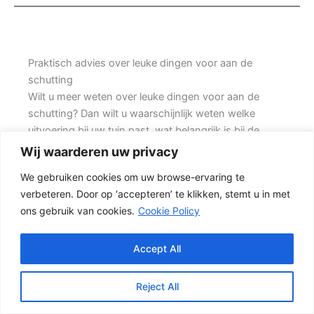
Praktisch advies over leuke dingen voor aan de
schutting
Wilt u meer weten over leuke dingen voor aan de
schutting? Dan wilt u waarschijnlijk weten welke
uitvoering bij uw tuin past, wat belangrijk is bij de
montage en waar u rekening mee moet houden
Wij waarderen uw privacy
voordat u een offerte aanvraagt. Prins Schuttingen
We gebruiken cookies om uw browse-ervaring te
helpt klanten met bestaande woningen en denkt mee
verbeteren. Door op ‘accepteren’ te klikken, stemt u in met
over een duurzame oplossing.
ons gebruik van cookies.
Cookie Policy
Een nette tuinafscheiding vraagt om meer dan alleen
een paar schermen en palen. Wilt u vooral privacy,
Accept All
dan is een dichte schutting meestal de beste keuze.
Daarbij spelen ook zaken mee zoals windbelasting,
Reject All
hoogteverschillen, grondsoort, erfgrens en de