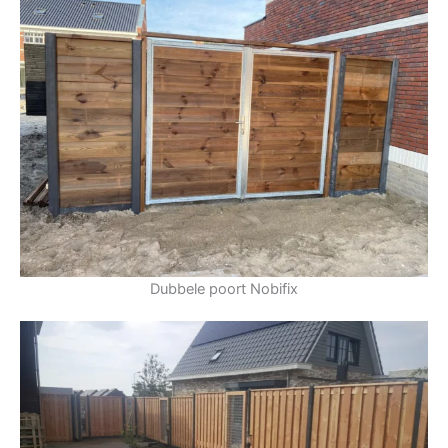
Dubbele poort Nobifix