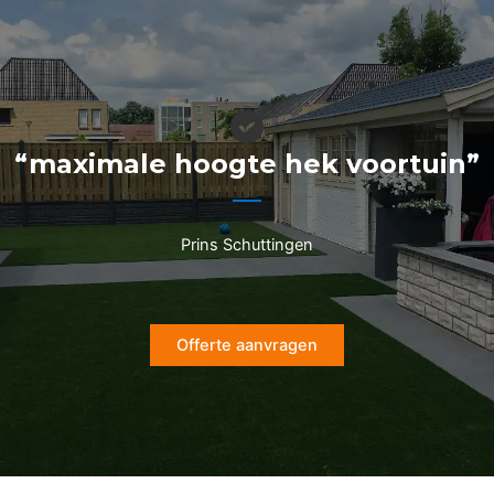
Ga
naar
de
inhoud
“maximale hoogte hek voortuin”
Prins Schuttingen
Offerte aanvragen