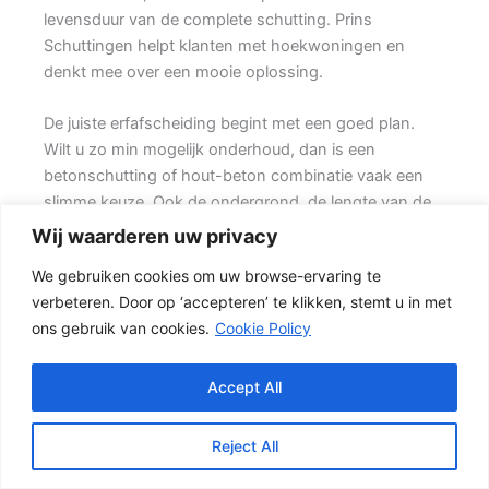
levensduur van de complete schutting. Prins
Schuttingen helpt klanten met hoekwoningen en
denkt mee over een mooie oplossing.
De juiste erfafscheiding begint met een goed plan.
Wilt u zo min mogelijk onderhoud, dan is een
betonschutting of hout-beton combinatie vaak een
slimme keuze. Ook de ondergrond, de lengte van de
schutting en de aanwezigheid van poorten of hoeken
Wij waarderen uw privacy
hebben invloed op de beste oplossing.
We gebruiken cookies om uw browse-ervaring te
verbeteren. Door op ‘accepteren’ te klikken, stemt u in met
Schutting kiezen op basis van uitstraling en gebruik
ons gebruik van cookies.
Cookie Policy
Een hout-beton schutting is populair omdat deze
stevig is en toch een warme uitstraling heeft. {Het
beton zorgt voor een sterke basis, terwijl de houten
Accept All
delen zorgen voor een natuurlijke uitstraling.} Het
resultaat is een stevige tuinafscheiding die netjes oogt
Reject All
en jarenlang mee kan gaan.