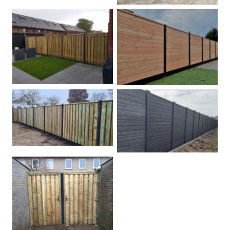
Betonpalen schutting
Douglas
Hout beton schuttingen
Rots motief antraciet
Tuindeur grenen