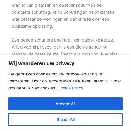
manier van plaatsen en de levensduur van de
complete schutting. Prins Schuttingen helpt klanten
met bestaande woningen en denkt mee over een
duurzame oplossing.
Een goede schutting begint bij een duidelijke keuze.
Wilt u vooral privacy, dan is een dichte schutting
meestal de beste keuze. Daarom is persoonlijk advies
vaak beter dan alleen online een standaardprijs
Wij waarderen uw privacy
bekijken.
We gebruiken cookies om uw browse-ervaring te
verbeteren. Door op ‘accepteren’ te klikken, stemt u in met
Welke schutting past bij uw tuin?
ons gebruik van cookies.
Cookie Policy
Voor veel klanten is een hout-beton schutting de
meest gekozen oplossing. {Het beton zorgt voor een
sterke basis, terwijl de houten delen zorgen voor een
Accept All
natuurlijke uitstraling.} Daarom wordt dit type
schutting vaak gekozen bij renovatie, nieuwbouw en
Reject All
het vervangen van een oude erfafscheiding.