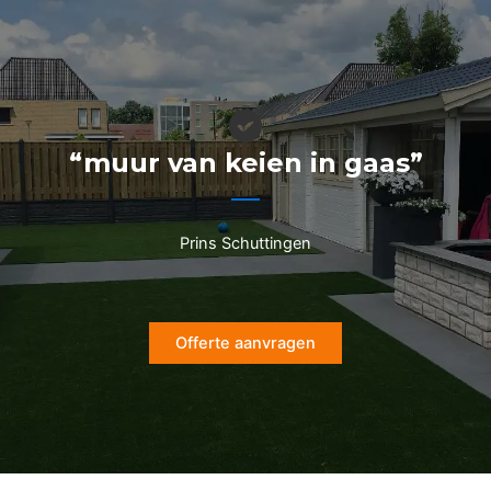
Ga
naar
de
inhoud
“muur van keien in gaas”
Prins Schuttingen
Offerte aanvragen