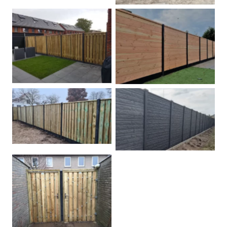
Betonpalen schutting
Douglas
Hout beton schuttingen
Rots motief antraciet
Tuindeur grenen