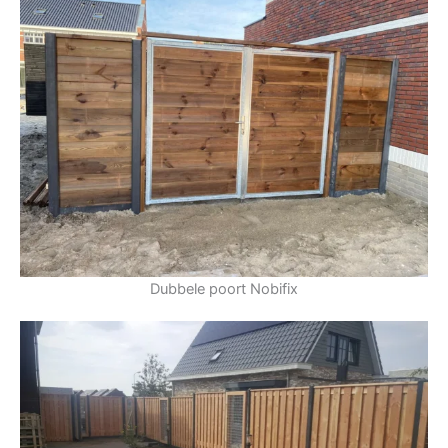
Dubbele poort Nobifix