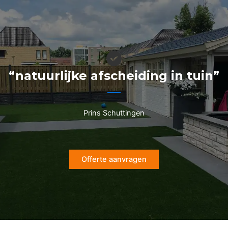
Ga
naar
de
inhoud
“natuurlijke afscheiding in tuin”
Prins Schuttingen
Offerte aanvragen