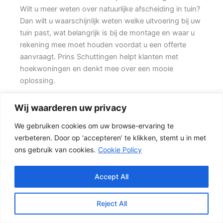
Wilt u meer weten over natuurlijke afscheiding in tuin?
Dan wilt u waarschijnlijk weten welke uitvoering bij uw
tuin past, wat belangrijk is bij de montage en waar u
rekening mee moet houden voordat u een offerte
aanvraagt. Prins Schuttingen helpt klanten met
hoekwoningen en denkt mee over een mooie
oplossing.
Een goede schutting begint bij een duidelijke keuze.
Wij waarderen uw privacy
Wilt u zo min mogelijk onderhoud, dan is een
We gebruiken cookies om uw browse-ervaring te
betonschutting of hout-beton combinatie vaak een
verbeteren. Door op ‘accepteren’ te klikken, stemt u in met
slimme keuze. Ook de ondergrond, de lengte van de
ons gebruik van cookies.
Cookie Policy
schutting en de aanwezigheid van poorten of hoeken
hebben invloed op de beste oplossing.
Accept All
Schutting kiezen op basis van uitstraling en gebruik
Voor veel klanten is een hout-beton schutting de
Reject All
meest gekozen oplossing. {De betonpalen en