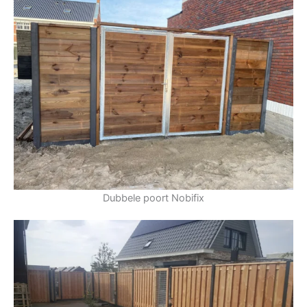
Dubbele poort Nobifix