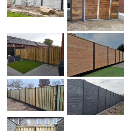
Betonschutting
Dubbele poort
Betonpalen schutting
Douglas
Hout beton schuttingen
Rots motief antraciet