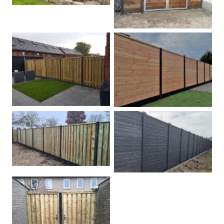
Betonpalen schutting
Douglas
Hout beton schuttingen
Rots motief antraciet
Tuindeur grenen