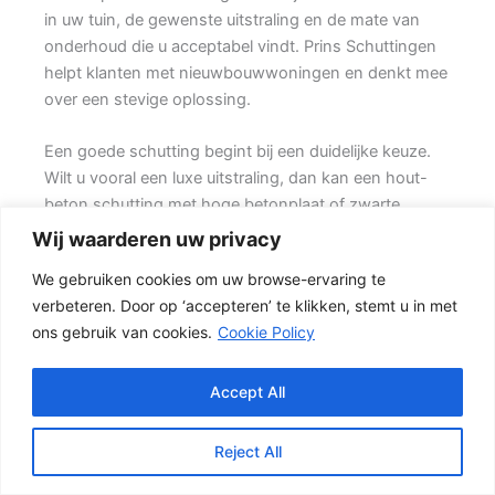
in uw tuin, de gewenste uitstraling en de mate van
onderhoud die u acceptabel vindt. Prins Schuttingen
helpt klanten met nieuwbouwwoningen en denkt mee
over een stevige oplossing.
Een goede schutting begint bij een duidelijke keuze.
Wilt u vooral een luxe uitstraling, dan kan een hout-
beton schutting met hoge betonplaat of zwarte
accenten goed passen. Ook de ondergrond, de
Wij waarderen uw privacy
lengte van de schutting en de aanwezigheid van
We gebruiken cookies om uw browse-ervaring te
poorten of hoeken hebben invloed op de beste
verbeteren. Door op ‘accepteren’ te klikken, stemt u in met
oplossing.
ons gebruik van cookies.
Cookie Policy
Welke schutting past bij uw tuin?
In veel tuinen wordt gekozen voor een combinatie
Accept All
van hout en beton. {De betonnen onderzijde
beschermt het hout tegen direct contact met vochtige
Reject All
grond, terwijl de houten delen zorgen voor een