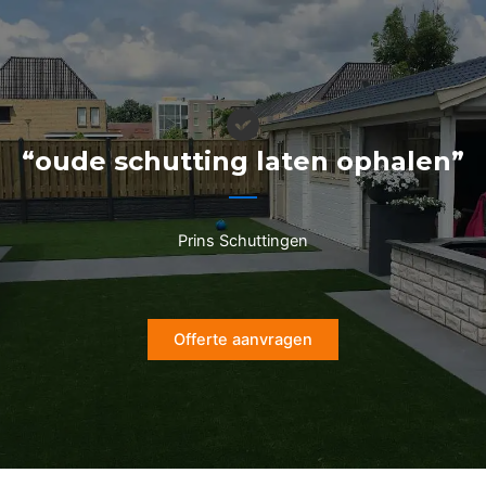
Ga
naar
de
inhoud
“oude schutting laten ophalen”
Prins Schuttingen
Offerte aanvragen