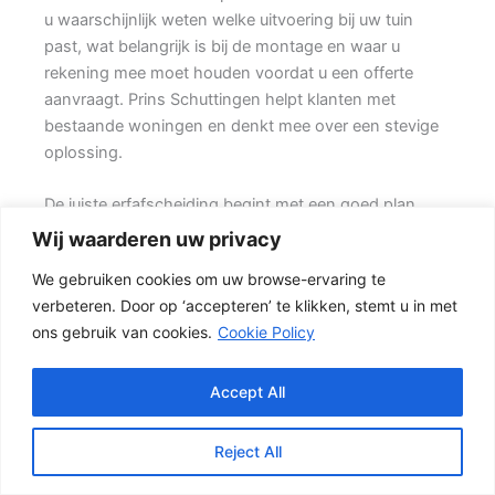
u waarschijnlijk weten welke uitvoering bij uw tuin
past, wat belangrijk is bij de montage en waar u
rekening mee moet houden voordat u een offerte
aanvraagt. Prins Schuttingen helpt klanten met
bestaande woningen en denkt mee over een stevige
oplossing.
De juiste erfafscheiding begint met een goed plan.
Wilt u vooral privacy, dan is een dichte schutting
Wij waarderen uw privacy
meestal de beste keuze. Ook de ondergrond, de
We gebruiken cookies om uw browse-ervaring te
lengte van de schutting en de aanwezigheid van
verbeteren. Door op ‘accepteren’ te klikken, stemt u in met
poorten of hoeken hebben invloed op de beste
ons gebruik van cookies.
Cookie Policy
oplossing.
Schutting kiezen op basis van uitstraling en gebruik
Accept All
Voor veel klanten is een hout-beton schutting de
meest gekozen oplossing. {De betonnen onderzijde
Reject All
beschermt het hout tegen direct contact met vochtige