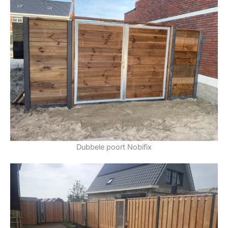
Dubbele poort Nobifix