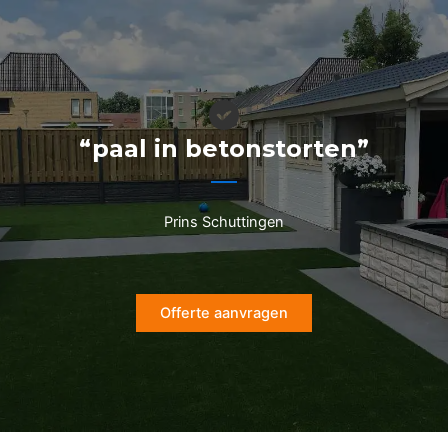
Ga
naar
de
inhoud
“paal in betonstorten”
Prins Schuttingen
Offerte aanvragen