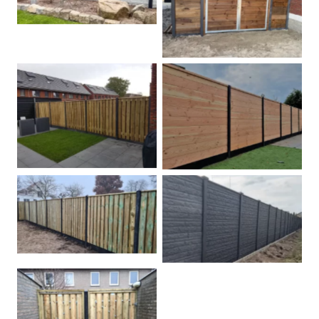
Dubbele poort
Betonpalen schutting
Douglas
Hout beton schuttingen
Rots motief antraciet