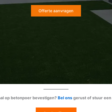
Offerte aanvragen
paal op betonpoer bevestigen?
Bel ons
gerust of stuur ee