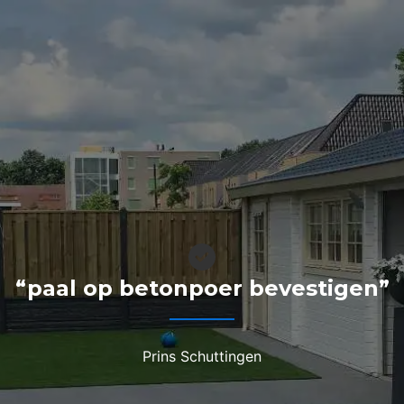
“paal op betonpoer bevestigen”
Prins Schuttingen