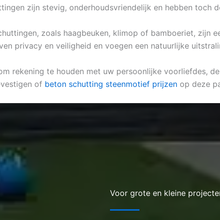
uttingen zijn stevig, onderhoudsvriendelijk en hebben toch 
k schuttingen, zoals haagbeuken, klimop of bamboeriet, zijn
en privacy en veiligheid en voegen een natuurlijke uitstral
om rekening te houden met uw persoonlijke voorliefdes, de s
evestigen of
beton schutting steenmotief prijzen
op deze pa
Voor grote en kleine projecte