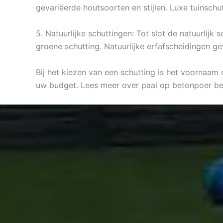
gevariëerde houtsoorten en stijlen. Luxe tuinsch
5. Natuurlijke schuttingen: Tot slot de natuurlij
groene schutting. Natuurlijke erfafscheidingen gev
Bij het kiezen van een schutting is het voornaam 
uw budget. Lees meer over paal op betonpoer b