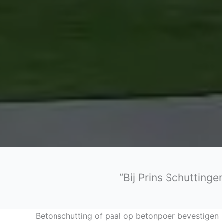
“Bij Prins Schutting
Betonschutting of paal op betonpoer bevestigen