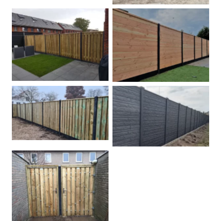
Betonpalen schutting
Douglas
Hout beton schuttingen
Rots motief antraciet
Tuindeur grenen