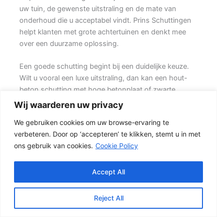
uw tuin, de gewenste uitstraling en de mate van
onderhoud die u acceptabel vindt. Prins Schuttingen
helpt klanten met grote achtertuinen en denkt mee
over een duurzame oplossing.
Een goede schutting begint bij een duidelijke keuze.
Wilt u vooral een luxe uitstraling, dan kan een hout-
beton schutting met hoge betonplaat of zwarte
accenten goed passen. Daarbij spelen ook zaken mee
Wij waarderen uw privacy
zoals windbelasting, hoogteverschillen, grondsoort,
We gebruiken cookies om uw browse-ervaring te
erfgrens en de bereikbaarheid van de tuin.
verbeteren. Door op ‘accepteren’ te klikken, stemt u in met
ons gebruik van cookies.
Cookie Policy
Welke schutting past bij uw tuin?
Voor veel klanten is een hout-beton schutting de
meest gekozen oplossing. {De betonnen onderzijde
Accept All
beschermt het hout tegen direct contact met vochtige
grond, terwijl het tuinhout zorgen voor een natuurlijke
Reject All
uitstraling.} Deze combinatie is geschikt voor