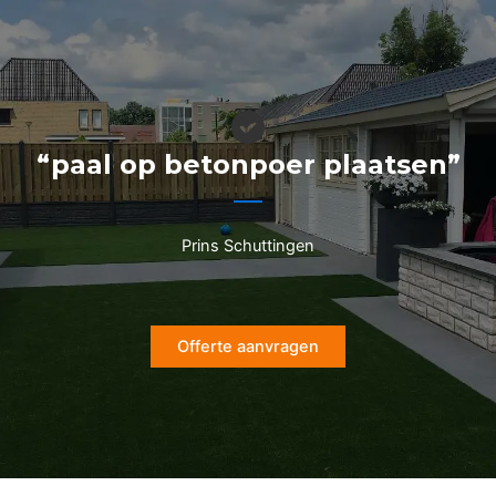
Ga
naar
de
inhoud
“paal op betonpoer plaatsen”
Prins Schuttingen
Offerte aanvragen