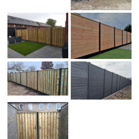
Betonpalen schutting
Douglas
Hout beton schuttingen
Rots motief antraciet
Tuindeur grenen