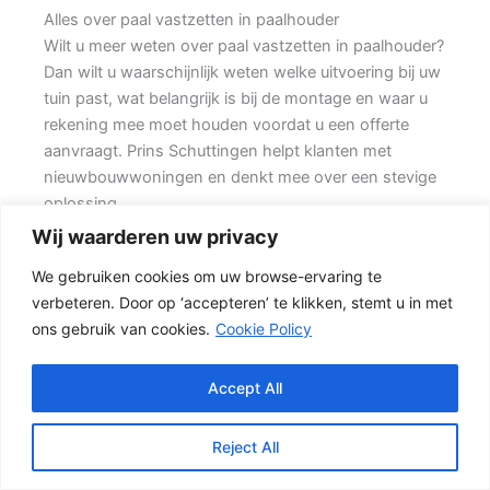
Alles over paal vastzetten in paalhouder
Wilt u meer weten over paal vastzetten in paalhouder?
Dan wilt u waarschijnlijk weten welke uitvoering bij uw
tuin past, wat belangrijk is bij de montage en waar u
rekening mee moet houden voordat u een offerte
aanvraagt. Prins Schuttingen helpt klanten met
nieuwbouwwoningen en denkt mee over een stevige
oplossing.
Wij waarderen uw privacy
De juiste erfafscheiding begint met een goed plan.
We gebruiken cookies om uw browse-ervaring te
Wilt u zo min mogelijk onderhoud, dan is een
verbeteren. Door op ‘accepteren’ te klikken, stemt u in met
betonschutting of hout-beton combinatie vaak een
ons gebruik van cookies.
Cookie Policy
slimme keuze. Daarom is persoonlijk advies vaak
beter dan alleen online een standaardprijs bekijken.
Accept All
Schutting kiezen op basis van uitstraling en gebruik
Een hout-beton schutting is populair omdat deze
Reject All
stevig is en toch een warme uitstraling heeft. {De