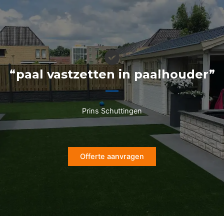
Ga
naar
de
inhoud
“paal vastzetten in paalhouder”
Prins Schuttingen
Offerte aanvragen