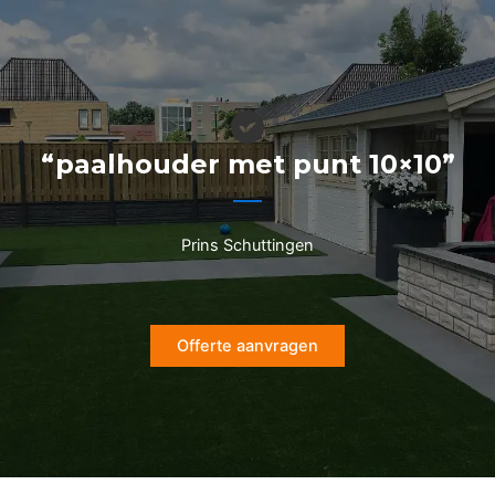
Ga
naar
de
inhoud
“paalhouder met punt 10×10”
Prins Schuttingen
Offerte aanvragen