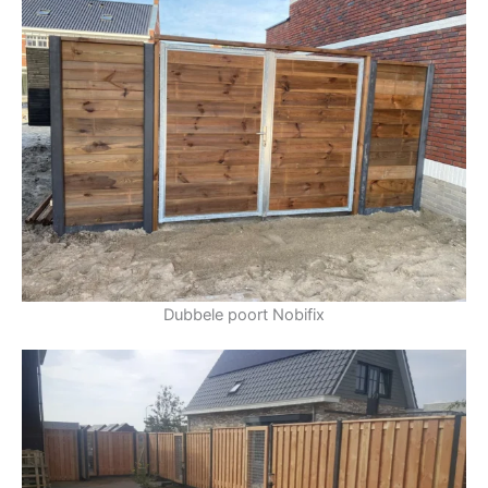
Dubbele poort Nobifix