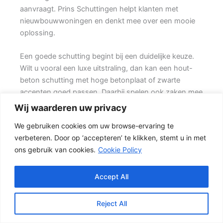
aanvraagt. Prins Schuttingen helpt klanten met
nieuwbouwwoningen en denkt mee over een mooie
oplossing.
Een goede schutting begint bij een duidelijke keuze.
Wilt u vooral een luxe uitstraling, dan kan een hout-
beton schutting met hoge betonplaat of zwarte
accenten goed passen. Daarbij spelen ook zaken mee
zoals windbelasting, hoogteverschillen, grondsoort,
Wij waarderen uw privacy
erfgrens en de bereikbaarheid van de tuin.
We gebruiken cookies om uw browse-ervaring te
verbeteren. Door op ‘accepteren’ te klikken, stemt u in met
De juiste keuze voor uw tuin
ons gebruik van cookies.
Cookie Policy
Een hout-beton schutting is populair omdat deze
stevig is en toch een warme uitstraling heeft. {De
betonpalen en betonplaten zorgen voor stabiliteit,
Accept All
terwijl de houten schermen zorgen voor een
natuurlijke uitstraling.} Het resultaat is een stevige
Reject All
tuinafscheiding die netjes oogt en jarenlang mee kan