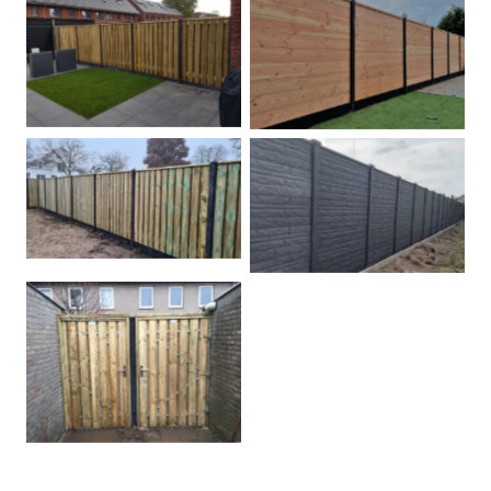
Betonpalen schutting
Douglas
Hout beton schuttingen
Rots motief antraciet
Tuindeur grenen