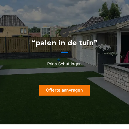
Ga
naar
de
inhoud
“palen in de tuin”
Prins Schuttingen
Offerte aanvragen