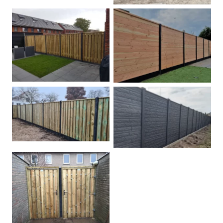
Betonpalen schutting
Douglas
Hout beton schuttingen
Rots motief antraciet
Tuindeur grenen