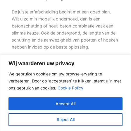
De juiste erfafscheiding begint met een goed plan.
Wilt u zo min mogelijk onderhoud, dan is een
betonschutting of hout-beton combinatie vaak een
slimme keuze. Ook de ondergrond, de lengte van de
schutting en de aanwezigheid van poorten of hoeken
hebben invloed op de beste oplossing.
Schutting kiezen op basis van uitstraling en gebruik
Wij waarderen uw privacy
In veel tuinen wordt gekozen voor een combinatie
We gebruiken cookies om uw browse-ervaring te
van hout en beton. {Het beton zorgt voor een sterke
verbeteren. Door op ‘accepteren’ te klikken, stemt u in met
basis, terwijl de houten schermen zorgen voor een
ons gebruik van cookies.
Cookie Policy
natuurlijke uitstraling.} Het resultaat is een stevige
tuinafscheiding die netjes oogt en jarenlang mee kan
gaan.
Accept All
Wie een robuuste en onderhoudsarme oplossing
Reject All
zoekt, kan kiezen voor een betonschutting. Beton is
sterk, vormvast en goed bestand tegen het