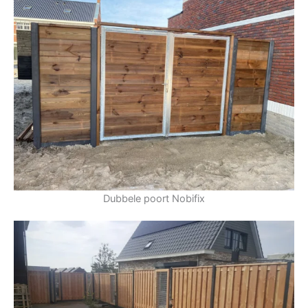
Dubbele poort Nobifix