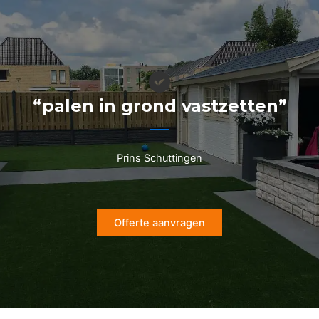
Ga
naar
de
inhoud
“palen in grond vastzetten”
Prins Schuttingen
Offerte aanvragen