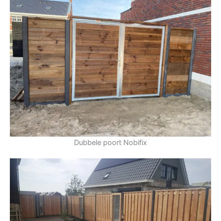
Dubbele poort Nobifix