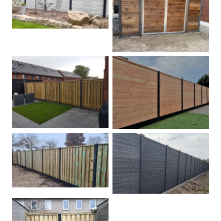
Betonschutting
Dubbele poort
Betonpalen schutting
Douglas
Hout beton schuttingen
Rots motief antraciet