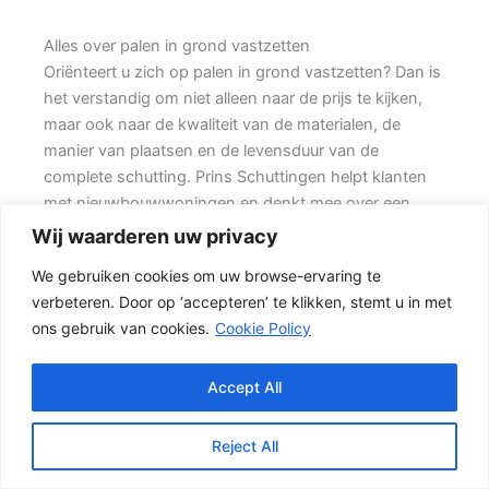
Alles over palen in grond vastzetten
Oriënteert u zich op palen in grond vastzetten? Dan is
het verstandig om niet alleen naar de prijs te kijken,
maar ook naar de kwaliteit van de materialen, de
manier van plaatsen en de levensduur van de
complete schutting. Prins Schuttingen helpt klanten
met nieuwbouwwoningen en denkt mee over een
onderhoudsvriendelijke oplossing.
Wij waarderen uw privacy
We gebruiken cookies om uw browse-ervaring te
Een nette tuinafscheiding vraagt om meer dan alleen
verbeteren. Door op ‘accepteren’ te klikken, stemt u in met
een paar schermen en palen. Wilt u vooral een luxe
ons gebruik van cookies.
Cookie Policy
uitstraling, dan kan een hout-beton schutting met
hoge betonplaat of zwarte accenten goed passen.
Daarom is persoonlijk advies vaak beter dan alleen
Accept All
online een standaardprijs bekijken.
Reject All
De juiste keuze voor uw tuin