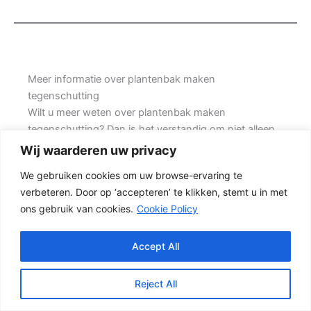
Meer informatie over plantenbak maken
tegenschutting
Wilt u meer weten over plantenbak maken
tegenschutting? Dan is het verstandig om niet alleen
naar de prijs te kijken, maar ook naar de kwaliteit van
Wij waarderen uw privacy
de materialen, de manier van plaatsen en de
We gebruiken cookies om uw browse-ervaring te
levensduur van de complete schutting. Prins
verbeteren. Door op ‘accepteren’ te klikken, stemt u in met
Schuttingen helpt klanten met grote achtertuinen en
ons gebruik van cookies.
Cookie Policy
denkt mee over een mooie oplossing.
Een nette tuinafscheiding vraagt om meer dan alleen
Accept All
een paar schermen en palen. Wilt u vooral een luxe
uitstraling, dan kan een hout-beton schutting met
Reject All
hoge betonplaat of zwarte accenten goed passen.