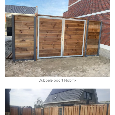
Dubbele poort Nobifix