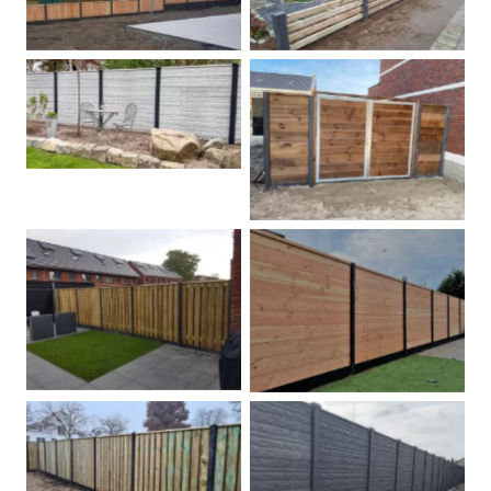
Betonschutting
Dubbele poort
Betonpalen schutting
Douglas
Hout beton schuttingen
Rots motief antraciet