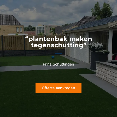
Ga
naar
de
inhoud
“plantenbak maken
tegenschutting”
Prins Schuttingen
Offerte aanvragen