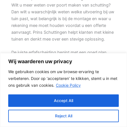
Wilt u meer weten over poort maken van schutting?
Dan wilt u waarschijnlijk weten welke uitvoering bij uw
tuin past, wat belangrijk is bij de montage en waar u
rekening mee moet houden voordat u een offerte
aanvraagt. Prins Schuttingen helpt klanten met kleine
tuinen en denkt mee over een stevige oplossing.
De juiste erfafscheiding begint met een goed plan.
Wilt u vooral een luxe uitstraling, dan kan een hout-
Wij waarderen uw privacy
beton schutting met hoge betonplaat of zwarte
We gebruiken cookies om uw browse-ervaring te
accenten goed passen. Daarbij spelen ook zaken mee
verbeteren. Door op ‘accepteren’ te klikken, stemt u in met
zoals windbelasting, hoogteverschillen, grondsoort,
ons gebruik van cookies.
Cookie Policy
erfgrens en de bereikbaarheid van de tuin.
De juiste keuze voor uw tuin
Accept All
Een hout-beton schutting is populair omdat deze
stevig is en toch een warme uitstraling heeft. {De
Reject All
betonnen onderzijde beschermt het hout tegen direct