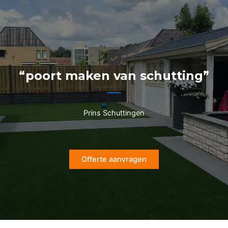
Ga
naar
de
inhoud
“poort maken van schutting”
Prins Schuttingen
Offerte aanvragen