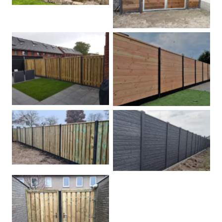
Betonpalen schutting
Douglas
Hout beton schuttingen
Rots motief antraciet
Tuindeur grenen