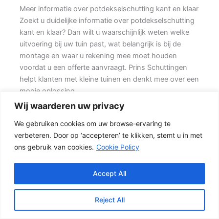
Meer informatie over potdekselschutting kant en klaar
Zoekt u duidelijke informatie over potdekselschutting
kant en klaar? Dan wilt u waarschijnlijk weten welke
uitvoering bij uw tuin past, wat belangrijk is bij de
montage en waar u rekening mee moet houden
voordat u een offerte aanvraagt. Prins Schuttingen
helpt klanten met kleine tuinen en denkt mee over een
mooie oplossing.
Wij waarderen uw privacy
Een nette tuinafscheiding vraagt om meer dan alleen
We gebruiken cookies om uw browse-ervaring te
een paar schermen en palen. Wilt u vooral een luxe
verbeteren. Door op ‘accepteren’ te klikken, stemt u in met
uitstraling, dan kan een hout-beton schutting met
ons gebruik van cookies.
Cookie Policy
hoge betonplaat of zwarte accenten goed passen.
Daarbij spelen ook zaken mee zoals windbelasting,
hoogteverschillen, grondsoort, erfgrens en de
Accept All
bereikbaarheid van de tuin.
Reject All
Welke schutting past bij uw tuin?