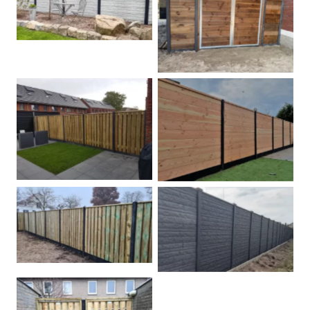
Betonschutting
Dubbele poort
Betonpalen schutting
Douglas
Hout beton schuttingen
Rots motief antraciet