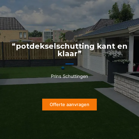
Ga
naar
de
inhoud
“potdekselschutting kant en
klaar”
Prins Schuttingen
Offerte aanvragen