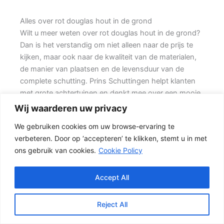
Alles over rot douglas hout in de grond
Wilt u meer weten over rot douglas hout in de grond?
Dan is het verstandig om niet alleen naar de prijs te
kijken, maar ook naar de kwaliteit van de materialen,
de manier van plaatsen en de levensduur van de
complete schutting. Prins Schuttingen helpt klanten
met grote achtertuinen en denkt mee over een mooie
oplossing.
Wij waarderen uw privacy
We gebruiken cookies om uw browse-ervaring te
De juiste erfafscheiding begint met een goed plan.
verbeteren. Door op ‘accepteren’ te klikken, stemt u in met
Wilt u vooral een luxe uitstraling, dan kan een hout-
ons gebruik van cookies.
Cookie Policy
beton schutting met hoge betonplaat of zwarte
accenten goed passen. Daarbij spelen ook zaken mee
zoals windbelasting, hoogteverschillen, grondsoort,
Accept All
erfgrens en de bereikbaarheid van de tuin.
Reject All
De juiste keuze voor uw tuin