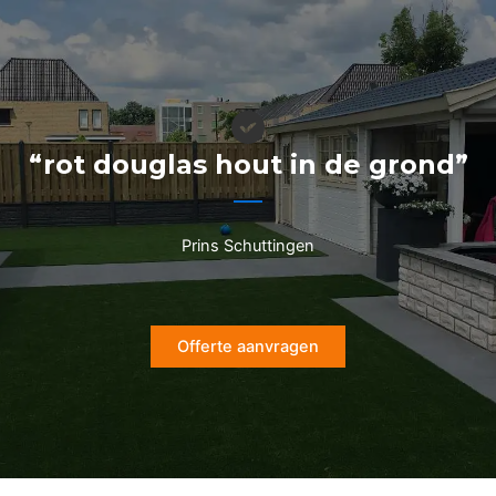
Ga
naar
de
inhoud
“rot douglas hout in de grond”
Prins Schuttingen
Offerte aanvragen