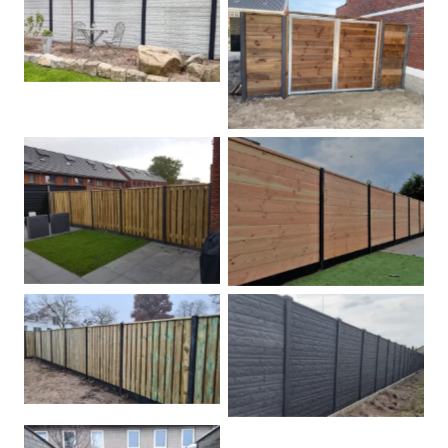
Betonschutting
Dubbele poort
Betonpalen schutting
Douglas
Hout beton schuttingen
Rots motief antraciet