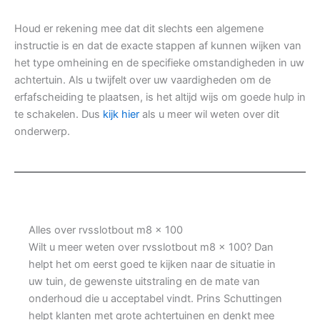
Houd er rekening mee dat dit slechts een algemene
instructie is en dat de exacte stappen af kunnen wijken van
het type omheining en de specifieke omstandigheden in uw
achtertuin. Als u twijfelt over uw vaardigheden om de
erfafscheiding te plaatsen, is het altijd wijs om goede hulp in
te schakelen. Dus
kijk hier
als u meer wil weten over dit
onderwerp.
Alles over rvsslotbout m8 x 100
Wilt u meer weten over rvsslotbout m8 x 100? Dan
helpt het om eerst goed te kijken naar de situatie in
uw tuin, de gewenste uitstraling en de mate van
onderhoud die u acceptabel vindt. Prins Schuttingen
helpt klanten met grote achtertuinen en denkt mee