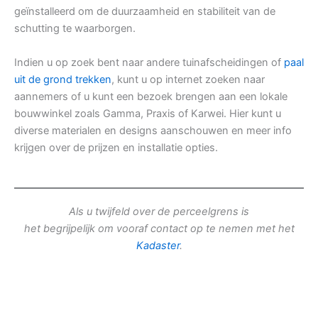
geïnstalleerd om de duurzaamheid en stabiliteit van de
schutting te waarborgen.
Indien u op zoek bent naar andere tuinafscheidingen of
paal
uit de grond trekken
, kunt u op internet zoeken naar
aannemers of u kunt een bezoek brengen aan een lokale
bouwwinkel zoals Gamma, Praxis of Karwei. Hier kunt u
diverse materialen en designs aanschouwen en meer info
krijgen over de prijzen en installatie opties.
Als u twijfeld over de perceelgrens is
het begrijpelijk om vooraf contact op te nemen met het
Kadaster
.