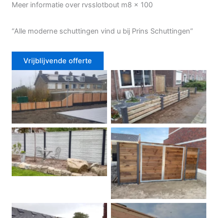
Meer informatie over rvsslotbout m8 x 100
“Alle moderne schuttingen vind u bij Prins Schuttingen”
Vrijblijvende offerte
Douglas schutting
Tuinhek voortuin
Betonschutting
Dubbele poort