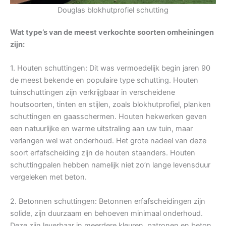
Douglas blokhutprofiel schutting
Wat type’s van de meest verkochte soorten omheiningen
zijn:
1. Houten schuttingen: Dit was vermoedelijk begin jaren 90
de meest bekende en populaire type schutting. Houten
tuinschuttingen zijn verkrijgbaar in verscheidene
houtsoorten, tinten en stijlen, zoals blokhutprofiel, planken
schuttingen en gaasschermen. Houten hekwerken geven
een natuurlijke en warme uitstraling aan uw tuin, maar
verlangen wel wat onderhoud. Het grote nadeel van deze
soort erfafscheiding zijn de houten staanders. Houten
schuttingpalen hebben namelijk niet zo’n lange levensduur
vergeleken met beton.
2. Betonnen schuttingen: Betonnen erfafscheidingen zijn
solide, zijn duurzaam en behoeven minimaal onderhoud.
Deze zijn leverbaar in meerdere kleuren, patronen en beton