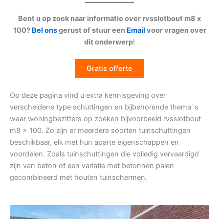
Bent u op zoek naar informatie over rvsslotbout m8 x
100?
Bel ons
gerust of stuur een
Email
voor vragen over
dit onderwerp
!
Gratis offerte
Op deze pagina vind u extra kennisgeving over
verscheidene type schuttingen en bijbehorende thema`s
waar woningbezitters op zoeken bijvoorbeeld rvsslotbout
m8 x 100. Zo zijn er meerdere soorten tuinschuttingen
beschikbaar, elk met hun aparte eigenschappen en
voordelen. Zoals tuinschuttingen die volledig vervaardigd
zijn van beton of een variatie met betonnen palen
gecombineerd met houten tuinschermen.