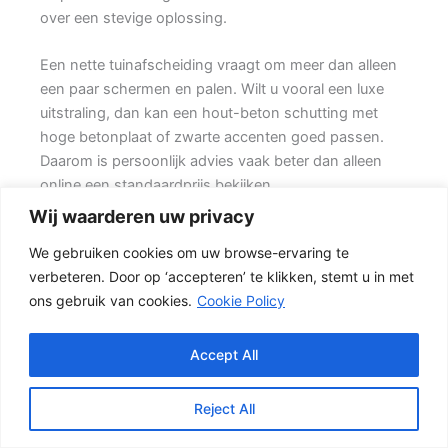
over een stevige oplossing.
Een nette tuinafscheiding vraagt om meer dan alleen
een paar schermen en palen. Wilt u vooral een luxe
uitstraling, dan kan een hout-beton schutting met
hoge betonplaat of zwarte accenten goed passen.
Daarom is persoonlijk advies vaak beter dan alleen
online een standaardprijs bekijken.
Wij waarderen uw privacy
Welke schutting past bij uw tuin?
We gebruiken cookies om uw browse-ervaring te
In veel tuinen wordt gekozen voor een combinatie
verbeteren. Door op ‘accepteren’ te klikken, stemt u in met
van hout en beton. {De betonnen onderzijde
ons gebruik van cookies.
Cookie Policy
beschermt het hout tegen direct contact met vochtige
grond, terwijl het tuinhout zorgen voor een natuurlijke
uitstraling.} Daarom wordt dit type schutting vaak
Accept All
gekozen bij renovatie, nieuwbouw en het vervangen
van een oude erfafscheiding.
Reject All
Een betonschutting is vooral interessant wanneer