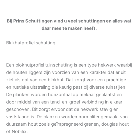
Bij Prins Schuttingen vind u veel schuttingen en alles wat
daar mee te maken heeft.
Blukhutprofiel schutting
Een blokhutprofiel tuinschutting is een type hekwerk waarbij
de houten liggers zijn voorzien van een karakter dat er uit
ziet als dat van een blokhut. Dat zorgt voor een prachtige
en rustieke uitstraling die keurig past bij diverse tuinstijlen.
De planken worden horizontaal op mekaar geplaatst en
door middel van een tand-en-groef verbinding in elkaar
geschoven. Dit zorgt ervoor dat de hekwerk stevig en
vaststaand is. De planken worden normaliter gemaakt van
duurzaam hout zoals geïmpregneerd grenen, douglas hout
of Nobifix.