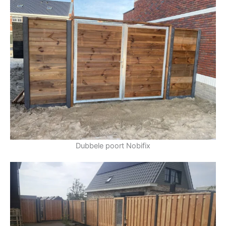
Dubbele poort Nobifix