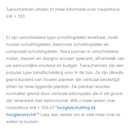
Tuinschermen vinden of meer informatie over rvsslotbout
m8 x 100
Er zijn verscheidene type schuttingdelen leverbaar, zoals
houten schuttingdelen, betonnen schuttingdelen en
composiet schuttingdelen. Deze kunnen in verscheidene
maten, kleuren en designs worden geleverd, afhankelijk van
uw persoonlijke voorkeur en budget. Tuinschermen zijn een
populair type tuinafscheiding voor in de tuin. Ze zijn dikwijls
geproduceerd van houten planken die verticaal bevestigd
zitten op twee liggende planken. De planken worden
normaliter gestut door verticale betonpalen die in de grond
zijn verankerd met betonmortel. Wilt u meer weten over
rvsslotbout m8 x 100 of “
hoogteschutting bij
hoogteverschil
“? Lees dan verder om er veel meer over te
weten te komen.