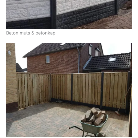
Beton muts & betonkap