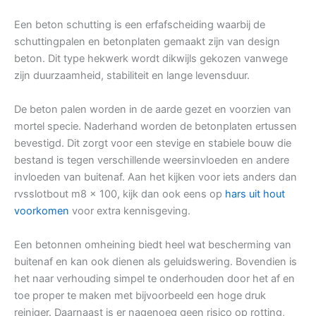
Een beton schutting is een erfafscheiding waarbij de
schuttingpalen en betonplaten gemaakt zijn van design
beton. Dit type hekwerk wordt dikwijls gekozen vanwege
zijn duurzaamheid, stabiliteit en lange levensduur.
De beton palen worden in de aarde gezet en voorzien van
mortel specie. Naderhand worden de betonplaten ertussen
bevestigd. Dit zorgt voor een stevige en stabiele bouw die
bestand is tegen verschillende weersinvloeden en andere
invloeden van buitenaf. Aan het kijken voor iets anders dan
rvsslotbout m8 x 100, kijk dan ook eens op
hars uit hout
voorkomen
voor extra kennisgeving.
Een betonnen omheining biedt heel wat bescherming van
buitenaf en kan ook dienen als geluidswering. Bovendien is
het naar verhouding simpel te onderhouden door het af en
toe proper te maken met bijvoorbeeld een hoge druk
reiniger. Daarnaast is er nagenoeg geen risico op rotting,