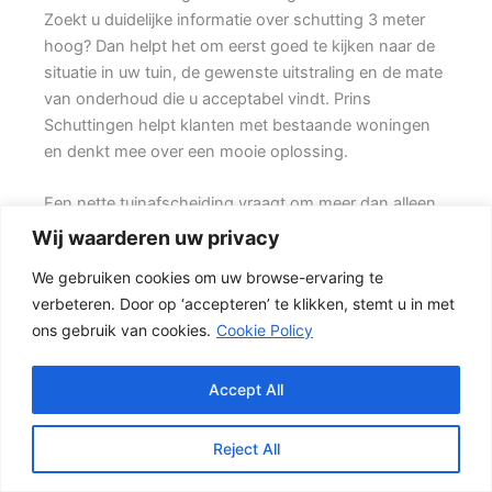
Zoekt u duidelijke informatie over schutting 3 meter
hoog? Dan helpt het om eerst goed te kijken naar de
situatie in uw tuin, de gewenste uitstraling en de mate
van onderhoud die u acceptabel vindt. Prins
Schuttingen helpt klanten met bestaande woningen
en denkt mee over een mooie oplossing.
Een nette tuinafscheiding vraagt om meer dan alleen
een paar schermen en palen. Wilt u vooral een luxe
Wij waarderen uw privacy
uitstraling, dan kan een hout-beton schutting met
We gebruiken cookies om uw browse-ervaring te
hoge betonplaat of zwarte accenten goed passen.
verbeteren. Door op ‘accepteren’ te klikken, stemt u in met
Daarbij spelen ook zaken mee zoals windbelasting,
ons gebruik van cookies.
Cookie Policy
hoogteverschillen, grondsoort, erfgrens en de
bereikbaarheid van de tuin.
Accept All
Schutting kiezen op basis van uitstraling en gebruik
Voor veel klanten is een hout-beton schutting de
Reject All
meest gekozen oplossing. {De betonnen onderzijde