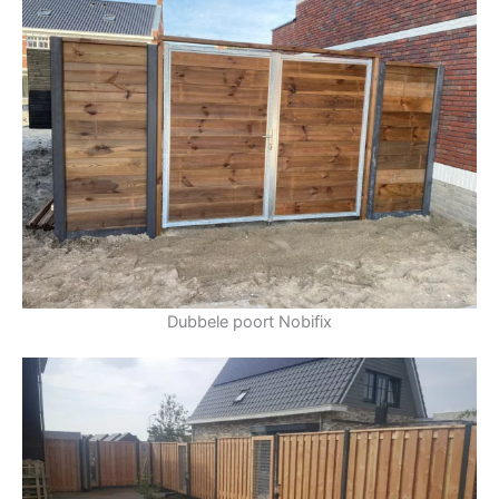
Dubbele poort Nobifix