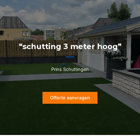
Ga
naar
de
inhoud
“schutting 3 meter hoog”
Prins Schuttingen
Offerte aanvragen