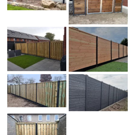
Dubbele poort
Betonpalen schutting
Douglas
Hout beton schuttingen
Rots motief antraciet