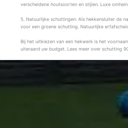
verscheidene houtsoorten en stijlen. Luxe omhein
5. Natuurlijke schuttingen: Als hekkensluiter de 
voor een groene schutting. Natuurlijke erfafschei
Bij het uitkiezen van een hekwerk is het voornaa
uiteraard uw budget. Lees meer over schutting 