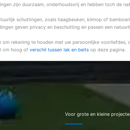
ingen zijn duurzaam, onderhoudsvrij en hebben toch de nat
natuurlijk schuttingen, zoals haagbeuken, klimop of bamboeri
dingen geven privacy en beschutting en passen een natuurlij
m om rekening te houden met uw persoonlijke voorliefdes, de
90 cm hoog of
verschil tussen lak en beits
op deze pagina.
Voor grote en kleine projecte