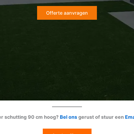
Offerte aanvragen
ver schutting 90 cm hoog?
Bel ons
gerust of stuur een
Ema