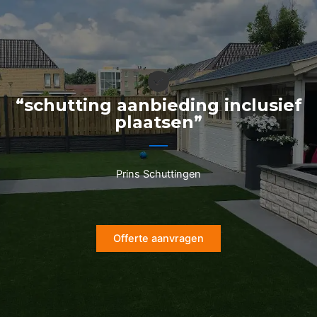
Ga
naar
de
inhoud
“schutting aanbieding inclusief
plaatsen”
Prins Schuttingen
Offerte aanvragen