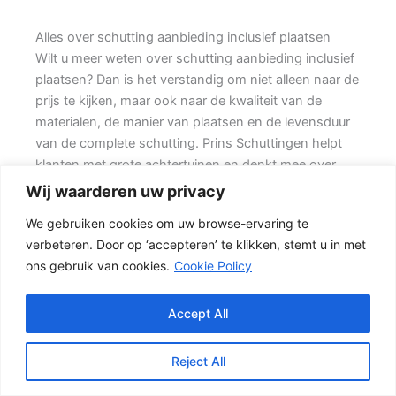
Alles over schutting aanbieding inclusief plaatsen
Wilt u meer weten over schutting aanbieding inclusief
plaatsen? Dan is het verstandig om niet alleen naar de
prijs te kijken, maar ook naar de kwaliteit van de
materialen, de manier van plaatsen en de levensduur
van de complete schutting. Prins Schuttingen helpt
klanten met grote achtertuinen en denkt mee over
een onderhoudsvriendelijke oplossing.
Wij waarderen uw privacy
We gebruiken cookies om uw browse-ervaring te
Een nette tuinafscheiding vraagt om meer dan alleen
verbeteren. Door op ‘accepteren’ te klikken, stemt u in met
een paar schermen en palen. Wilt u zo min mogelijk
ons gebruik van cookies.
Cookie Policy
onderhoud, dan is een betonschutting of hout-beton
combinatie vaak een slimme keuze. Daarbij spelen
ook zaken mee zoals windbelasting,
Accept All
hoogteverschillen, grondsoort, erfgrens en de
bereikbaarheid van de tuin.
Reject All