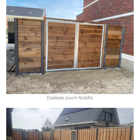
Dubbele poort Nobifix