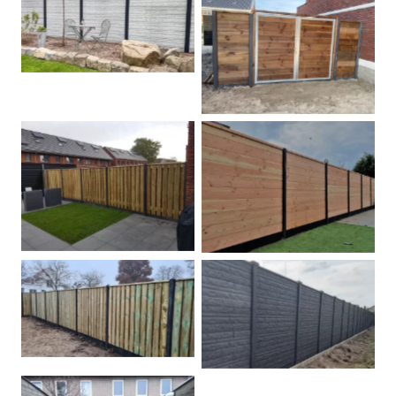
Betonschutting
Dubbele poort
Betonpalen schutting
Douglas
Hout beton schuttingen
Rots motief antraciet