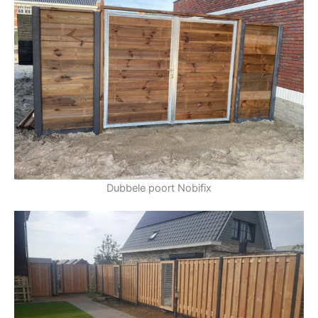
Dubbele poort Nobifix