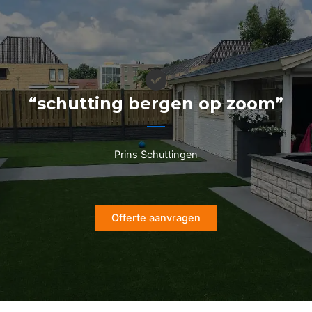
Ga
naar
de
inhoud
“schutting bergen op zoom”
Prins Schuttingen
Offerte aanvragen