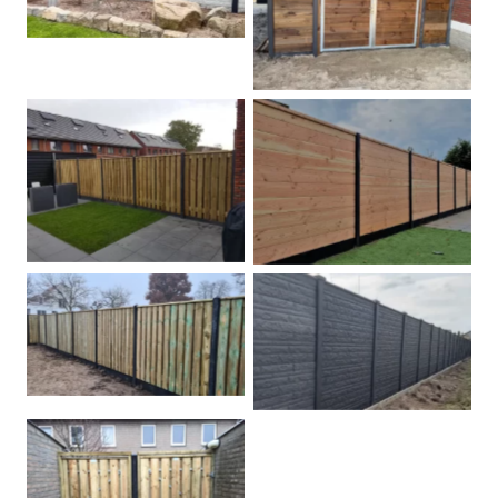
Dubbele poort
Betonpalen schutting
Douglas
Hout beton schuttingen
Rots motief antraciet