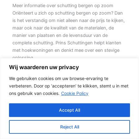
Meer informatie over schutting bergen op zoom
Oriënteert u zich op schutting bergen op zoom? Dan
is het verstandig om niet alleen naar de prijs te kijken,
maar ook naar de kwaliteit van de materialen, de
manier van plaatsen en de levensduur van de
complete schutting. Prins Schuttingen helpt klanten
met hoekwoningen en denkt mee over een stevige
oplossing.
Wij waarderen uw privacy
De juiste erfafscheiding begint met een goed plan.
We gebruiken cookies om uw browse-ervaring te
Wilt u vooral privacy, dan is een dichte schutting
verbeteren. Door op ‘accepteren’ te klikken, stemt u in met
meestal de beste keuze. Ook de ondergrond, de
ons gebruik van cookies.
Cookie Policy
lengte van de schutting en de aanwezigheid van
poorten of hoeken hebben invloed op de beste
oplossing.
Accept All
Welke schutting past bij uw tuin?
Reject All
In veel tuinen wordt gekozen voor een combinatie