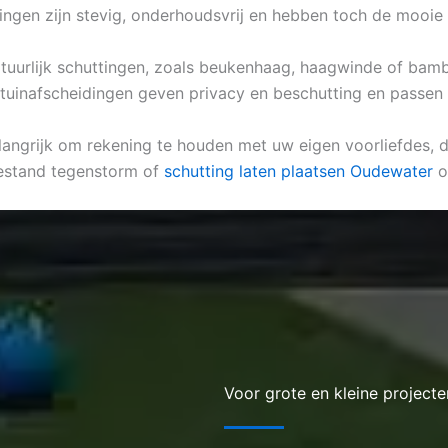
ingen zijn stevig, onderhoudsvrij en hebben toch de mooie
natuurlijk schuttingen, zoals beukenhaag, haagwinde of bamb
e tuinafscheidingen geven privacy en beschutting en passen 
elangrijk om rekening te houden met uw eigen voorliefdes, d
bestand tegenstorm of
schutting laten plaatsen Oudewater
o
Voor grote en kleine projecte