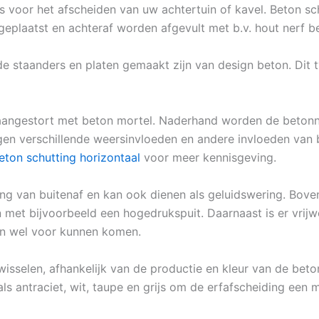
eus voor het afscheiden van uw achtertuin of kavel. Beton 
eplaatst en achteraf worden afgevult met b.v. hout nerf b
e staanders en platen gemaakt zijn van design beton. Dit
aangestort met beton mortel. Naderhand worden de betonne
egen verschillende weersinvloeden en andere invloeden van b
eton schutting horizontaal
voor meer kennisgeving.
ng van buitenaf en kan ook dienen als geluidswering. Bove
met bijvoorbeeld een hogedrukspuit. Daarnaast is er vrijw
en wel voor kunnen komen.
wisselen, afhankelijk van de productie en kleur van de beton
ls antraciet, wit, taupe en grijs om de erfafscheiding een m