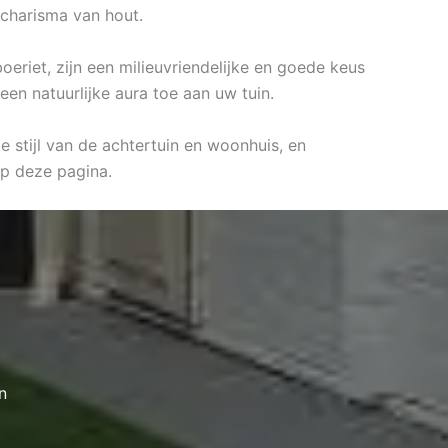
 charisma van hout.
oeriet, zijn een milieuvriendelijke en goede keus
een natuurlijke aura toe aan uw tuin.
e stijl van de achtertuin en woonhuis, en
p deze pagina.
n