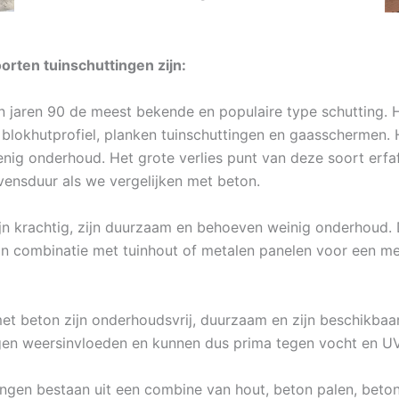
rten tuinschuttingen zijn:
in jaren 90 de meest bekende en populaire type schutting. H
ls blokhutprofiel, planken tuinschuttingen en gaasschermen.
nig onderhoud. Het grote verlies punt van deze soort erfa
evensduur als we vergelijken met beton.
jn krachtig, zijn duurzaam en behoeven weinig onderhoud. 
n combinatie met tuinhout of metalen panelen voor een me
t beton zijn onderhoudsvrij, duurzaam en zijn beschikbaar 
gen weersinvloeden en kunnen dus prima tegen vocht en UV-
ingen bestaan uit een combine van hout, beton palen, beton