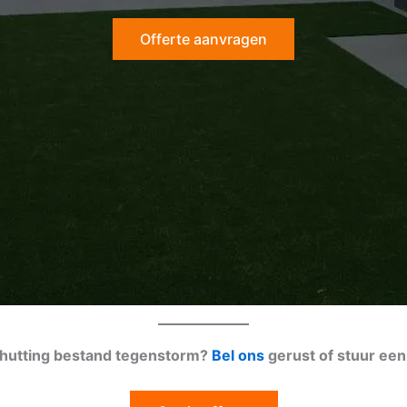
Offerte aanvragen
schutting bestand tegenstorm?
Bel ons
gerust of stuur ee