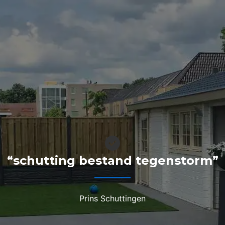
“schutting bestand tegenstorm”
Prins Schuttingen