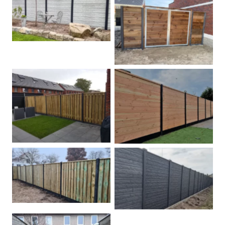
Betonschutting
Dubbele poort
Betonpalen schutting
Douglas
Hout beton schuttingen
Rots motief antraciet