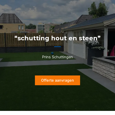
Ga
naar
de
inhoud
“schutting hout en steen”
Prins Schuttingen
Offerte aanvragen