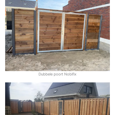
Dubbele poort Nobifix