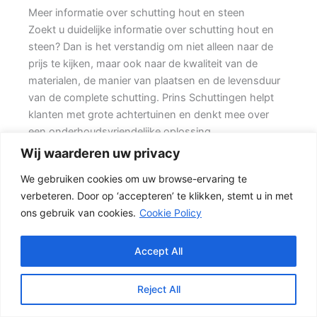
Meer informatie over schutting hout en steen
Zoekt u duidelijke informatie over schutting hout en
steen? Dan is het verstandig om niet alleen naar de
prijs te kijken, maar ook naar de kwaliteit van de
materialen, de manier van plaatsen en de levensduur
van de complete schutting. Prins Schuttingen helpt
klanten met grote achtertuinen en denkt mee over
een onderhoudsvriendelijke oplossing.
Wij waarderen uw privacy
De juiste erfafscheiding begint met een goed plan.
We gebruiken cookies om uw browse-ervaring te
Wilt u zo min mogelijk onderhoud, dan is een
verbeteren. Door op ‘accepteren’ te klikken, stemt u in met
betonschutting of hout-beton combinatie vaak een
ons gebruik van cookies.
Cookie Policy
slimme keuze. Daarom is persoonlijk advies vaak
beter dan alleen online een standaardprijs bekijken.
Accept All
De juiste keuze voor uw tuin
Een hout-beton schutting is populair omdat deze
Reject All
stevig is en toch een warme uitstraling heeft. {De