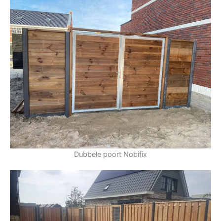
Dubbele poort Nobifix