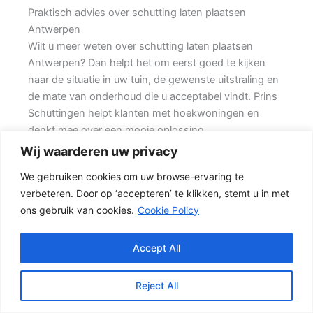
Praktisch advies over schutting laten plaatsen
Antwerpen
Wilt u meer weten over schutting laten plaatsen
Antwerpen? Dan helpt het om eerst goed te kijken
naar de situatie in uw tuin, de gewenste uitstraling en
de mate van onderhoud die u acceptabel vindt. Prins
Schuttingen helpt klanten met hoekwoningen en
denkt mee over een mooie oplossing.
Wij waarderen uw privacy
Een nette tuinafscheiding vraagt om meer dan alleen
We gebruiken cookies om uw browse-ervaring te
een paar schermen en palen. Wilt u zo min mogelijk
verbeteren. Door op ‘accepteren’ te klikken, stemt u in met
onderhoud, dan is een betonschutting of hout-beton
ons gebruik van cookies.
Cookie Policy
combinatie vaak een slimme keuze. Daarbij spelen
ook zaken mee zoals windbelasting,
hoogteverschillen, grondsoort, erfgrens en de
Accept All
bereikbaarheid van de tuin.
Reject All
Welke schutting past bij uw tuin?