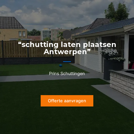
Ga
naar
de
inhoud
“schutting laten plaatsen
Antwerpen”
Prins Schuttingen
Offerte aanvragen