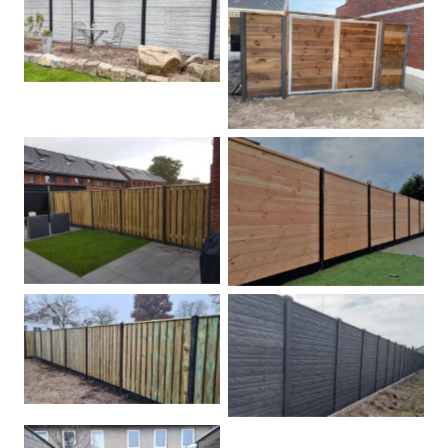
Betonschutting
Dubbele poort
Betonpalen schutting
Douglas
Hout beton schuttingen
Rots motief antraciet