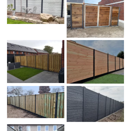
Betonschutting
Dubbele poort
Betonpalen schutting
Douglas
Hout beton schuttingen
Rots motief antraciet