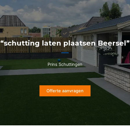
Ga
naar
de
inhoud
“schutting laten plaatsen Beersel”
Prins Schuttingen
Offerte aanvragen