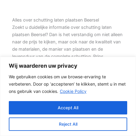
Alles over schutting laten plaatsen Beersel
Zoekt u duidelijke informatie over schutting laten
plaatsen Beersel? Dan is het verstandig om niet alleen
naar de prijs te kijken, maar ook naar de kwaliteit van
de materialen, de manier van plaatsen en de
levensduur van de complete schutting. Prins
Schuttingen helpt klanten met grote achtertuinen en
Wij waarderen uw privacy
denkt mee over een stevige oplossing.
We gebruiken cookies om uw browse-ervaring te
verbeteren. Door op ‘accepteren’ te klikken, stemt u in met
Een nette tuinafscheiding vraagt om meer dan alleen
ons gebruik van cookies.
Cookie Policy
een paar schermen en palen. Wilt u vooral een luxe
uitstraling, dan kan een hout-beton schutting met
hoge betonplaat of zwarte accenten goed passen.
Accept All
Daarbij spelen ook zaken mee zoals windbelasting,
hoogteverschillen, grondsoort, erfgrens en de
Reject All
bereikbaarheid van de tuin.