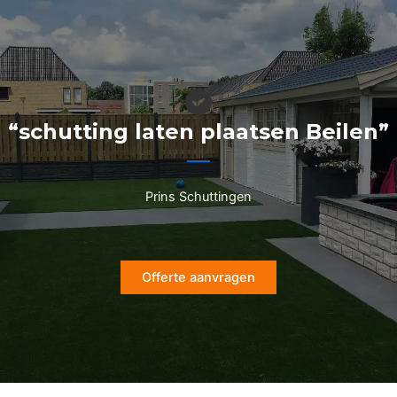
Ga
naar
de
inhoud
“schutting laten plaatsen Beilen”
Prins Schuttingen
Offerte aanvragen