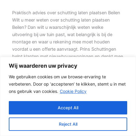
Praktisch advies over schutting laten plaatsen Beilen
Wilt u meer weten over schutting laten plaatsen
Beilen? Dan wilt u waarschijnlijk weten welke
uitvoering bij uw tuin past, wat belangrijk is bij de
montage en waar u rekening mee moet houden
voordat u een offerte aanvraagt. Prins Schuttingen
helpt klanten met nieuwbouwwoningen en denkt mee
over een duurzame oplossing.
Wij waarderen uw privacy
We gebruiken cookies om uw browse-ervaring te
Een nette tuinafscheiding vraagt om meer dan alleen
verbeteren. Door op ‘accepteren’ te klikken, stemt u in met
een paar schermen en palen. Wilt u vooral een luxe
ons gebruik van cookies.
Cookie Policy
uitstraling, dan kan een hout-beton schutting met
hoge betonplaat of zwarte accenten goed passen.
Daarom is persoonlijk advies vaak beter dan alleen
Accept All
online een standaardprijs bekijken.
Reject All
Schutting kiezen op basis van uitstraling en gebruik