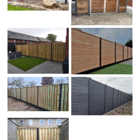
Dubbele poort
Betonpalen schutting
Douglas
Hout beton schuttingen
Rots motief antraciet