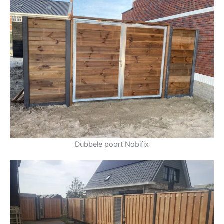
Dubbele poort Nobifix