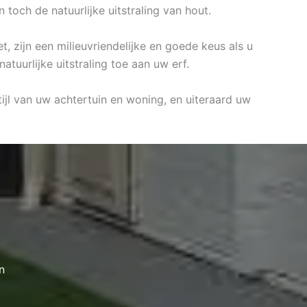
toch de natuurlijke uitstraling van hout.
, zijn een milieuvriendelijke en goede keus als u
tuurlijke uitstraling toe aan uw erf.
ijl van uw achtertuin en woning, en uiteraard uw
n