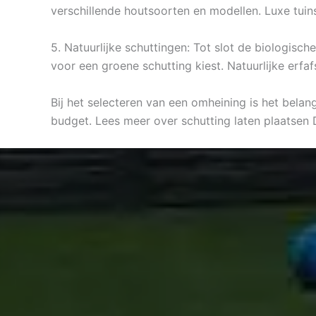
verschillende houtsoorten en modellen. Luxe tuins
5. Natuurlijke schuttingen: Tot slot de biologisc
voor een groene schutting kiest. Natuurlijke erfa
Bij het selecteren van een omheining is het bela
budget. Lees meer over schutting laten plaatsen 