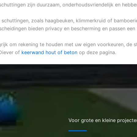
chuttingen zijn duurzaam, onderhoudsvriendelijk en hebben 
he schuttingen, zoals haagbeuken, klimmerkruid of bamboeriet
fscheidingen bieden privacy en bescherming en passen een na
ngrijk om rekening te houden met uw eigen voorkeuren, de st
Diever of
keerwand hout of beton
op deze pagina.
Voor grote en kleine projecte