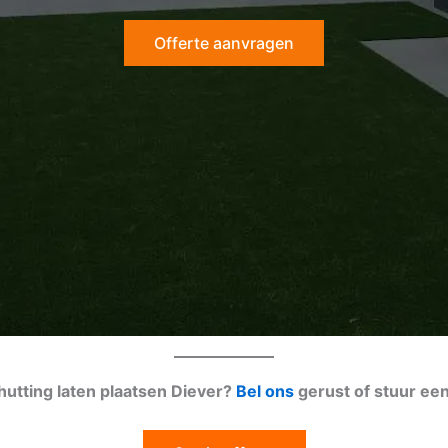
Offerte aanvragen
hutting laten plaatsen Diever?
Bel ons
gerust of stuur ee