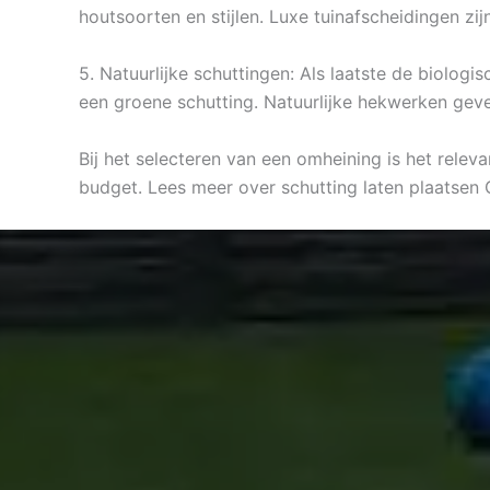
houtsoorten en stijlen. Luxe tuinafscheidingen z
5. Natuurlijke schuttingen: Als laatste de biolog
een groene schutting. Natuurlijke hekwerken geve
Bij het selecteren van een omheining is het relev
budget. Lees meer over schutting laten plaatsen