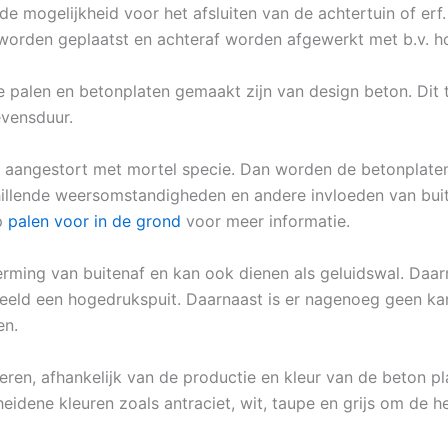
de mogelijkheid voor het afsluiten van de achtertuin of erf
 worden geplaatst en achteraf worden afgewerkt met b.v. h
e palen en betonplaten gemaakt zijn van design beton. Di
evensduur.
aangestort met mortel specie. Dan worden de betonplaten
illende weersomstandigheden en andere invloeden van buite
op
palen voor in de grond
voor meer informatie.
rming van buitenaf en kan ook dienen als geluidswal. Daar
eeld een hogedrukspuit. Daarnaast is er nagenoeg geen ka
en.
eren, afhankelijk van de productie en kleur van de beton pl
heidene kleuren zoals antraciet, wit, taupe en grijs om de h