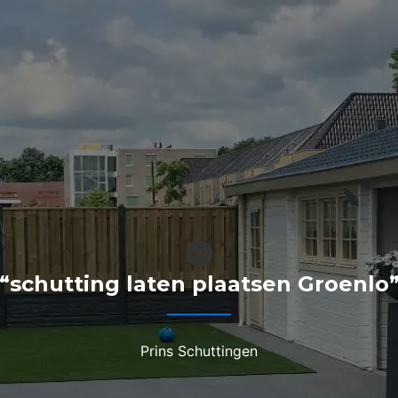
“schutting laten plaatsen Groenlo
Prins Schuttingen