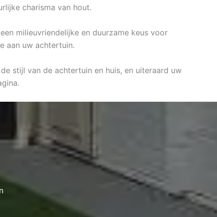
rlijke charisma van hout.
n een milieuvriendelijke en duurzame keus voor
e aan uw achtertuin.
e stijl van de achtertuin en huis, en uiteraard uw
gina.
n