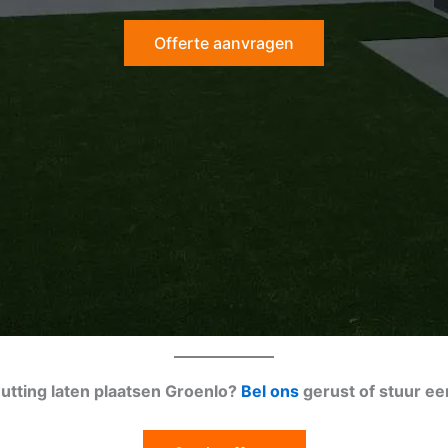
Offerte aanvragen
hutting laten plaatsen Groenlo?
Bel ons
gerust of stuur e