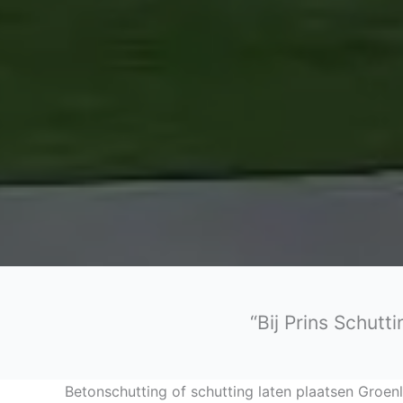
“Bij Prins Schutt
Betonschutting of schutting laten plaatsen Groen