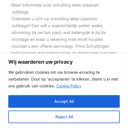
Meer informatie over schutting laten plaatsen
Jubbega
Oriënteert u zich op schutting laten plaatsen
Jubbega? Dan wilt u waarschijnlijk weten welke
uitvoering bij uw tuin past, wat belangrijk is bij de
montage en waar u rekening mee moet houden
voordat u een offerte aanvraagt. Prins Schuttingen
helpt klanten met kleine tuinen en denkt mee over een
mooie oplossing.
Wij waarderen uw privacy
We gebruiken cookies om uw browse-ervaring te
Een nette tuinafscheiding vraagt om meer dan alleen
verbeteren. Door op ‘accepteren’ te klikken, stemt u in met
een paar schermen en palen. Wilt u vooral een luxe
ons gebruik van cookies.
Cookie Policy
uitstraling, dan kan een hout-beton schutting met
hoge betonplaat of zwarte accenten goed passen.
Ook de ondergrond, de lengte van de schutting en de
Accept All
aanwezigheid van poorten of hoeken hebben invloed
op de beste oplossing.
Reject All