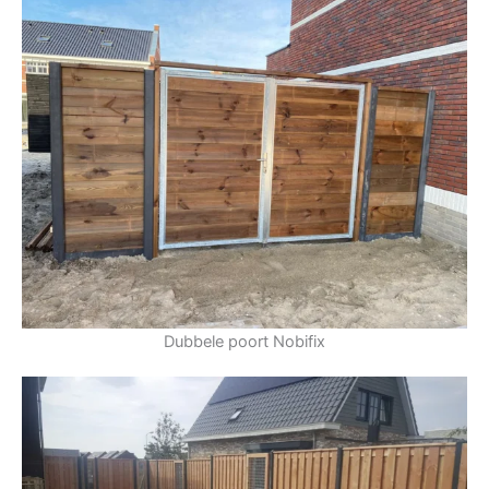
Dubbele poort Nobifix