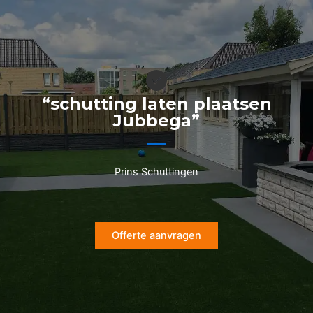
Ga
naar
de
inhoud
“schutting laten plaatsen
Jubbega”
Prins Schuttingen
Offerte aanvragen