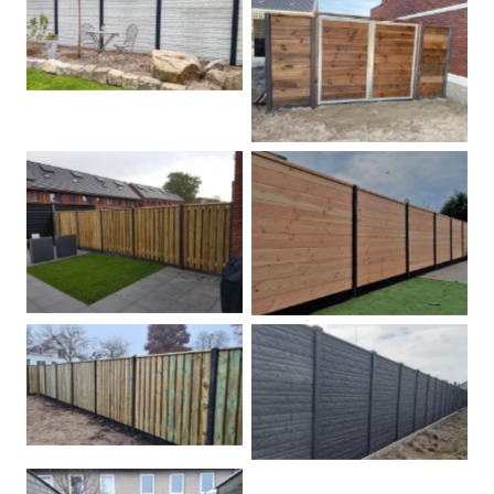
Betonschutting
Dubbele poort
Betonpalen schutting
Douglas
Hout beton schuttingen
Rots motief antraciet