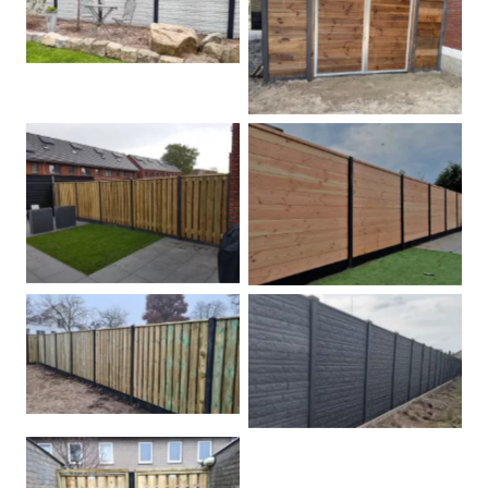
Betonschutting
Dubbele poort
Betonpalen schutting
Douglas
Hout beton schuttingen
Rots motief antraciet