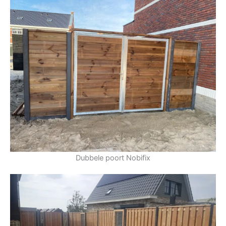
Dubbele poort Nobifix