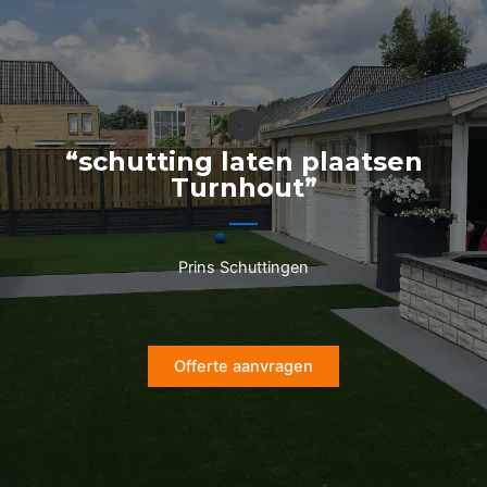
Ga
naar
de
inhoud
“schutting laten plaatsen
Turnhout”
Prins Schuttingen
Offerte aanvragen