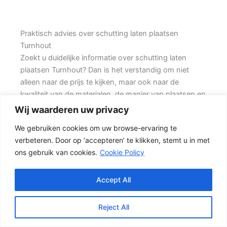
Praktisch advies over schutting laten plaatsen
Turnhout
Zoekt u duidelijke informatie over schutting laten
plaatsen Turnhout? Dan is het verstandig om niet
alleen naar de prijs te kijken, maar ook naar de
kwaliteit van de materialen, de manier van plaatsen en
de levensduur van de complete schutting. Prins
Wij waarderen uw privacy
Schuttingen helpt klanten met bestaande woningen
We gebruiken cookies om uw browse-ervaring te
en denkt mee over een duurzame oplossing.
verbeteren. Door op ‘accepteren’ te klikken, stemt u in met
ons gebruik van cookies.
Cookie Policy
Een goede schutting begint bij een duidelijke keuze.
Wilt u vooral privacy, dan is een dichte schutting
meestal de beste keuze. Ook de ondergrond, de
Accept All
lengte van de schutting en de aanwezigheid van
poorten of hoeken hebben invloed op de beste
Reject All
oplossing.