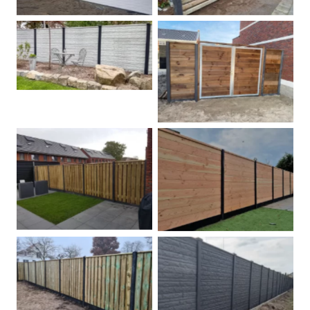
Betonschutting
Dubbele poort
Betonpalen schutting
Douglas
Hout beton schuttingen
Rots motief antraciet