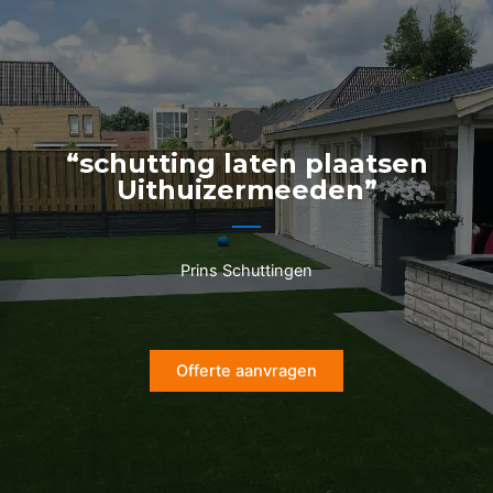
Ga
naar
de
inhoud
“schutting laten plaatsen
Uithuizermeeden”
Prins Schuttingen
Offerte aanvragen