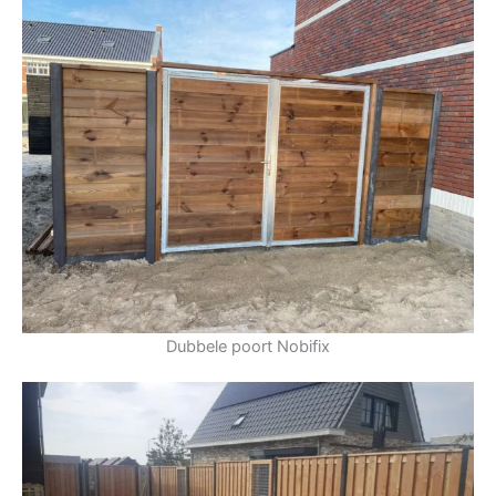
Dubbele poort Nobifix