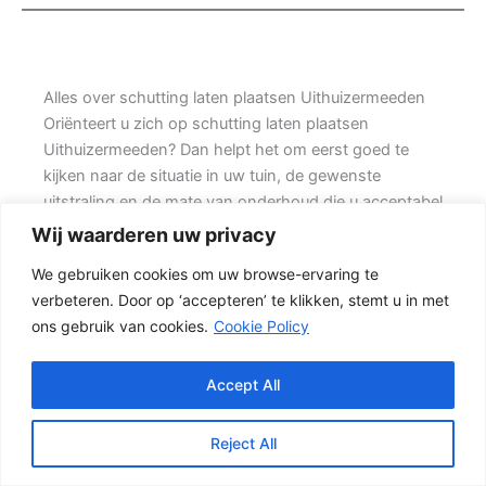
Alles over schutting laten plaatsen Uithuizermeeden
Oriënteert u zich op schutting laten plaatsen
Uithuizermeeden? Dan helpt het om eerst goed te
kijken naar de situatie in uw tuin, de gewenste
uitstraling en de mate van onderhoud die u acceptabel
vindt. Prins Schuttingen helpt klanten met kleine
Wij waarderen uw privacy
tuinen en denkt mee over een stevige oplossing.
We gebruiken cookies om uw browse-ervaring te
verbeteren. Door op ‘accepteren’ te klikken, stemt u in met
Een goede schutting begint bij een duidelijke keuze.
ons gebruik van cookies.
Cookie Policy
Wilt u vooral een luxe uitstraling, dan kan een hout-
beton schutting met hoge betonplaat of zwarte
accenten goed passen. Daarom is persoonlijk advies
Accept All
vaak beter dan alleen online een standaardprijs
bekijken.
Reject All