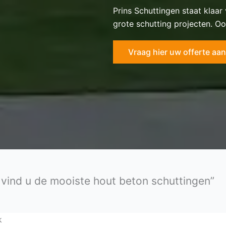
Prins Schuttingen staat klaar
grote schutting projecten. Oo
Vraag hier uw offerte aan
n vind u de mooiste hout beton schuttingen”
k