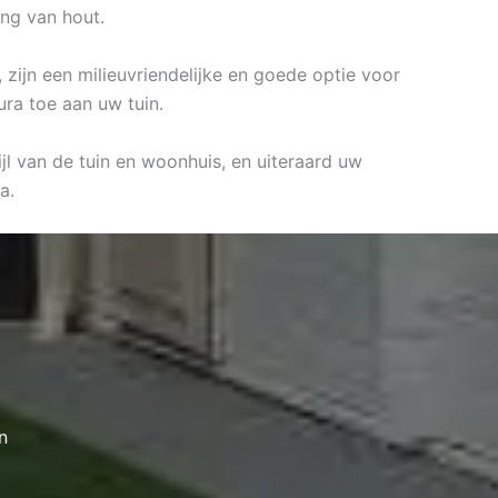
ing van hout.
 zijn een milieuvriendelijke en goede optie voor
ura toe aan uw tuin.
jl van de tuin en woonhuis, en uiteraard uw
a.
n