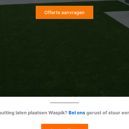
Offerte aanvragen
hutting laten plaatsen Waspik?
Bel ons
gerust of stuur ee