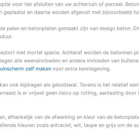
optie voor het afsluiten van uw achtertuin of perceel. Bet
n geplaatst en daarna worden afgevult met bijvoorbeeld ho
 de palen en betonplaten gemaakt zijn van design beton. D
sduur.
estort met mortel specie. Achteraf worden de betonnen pl
tegen alle weersinvloeden en andere invloeden van buitenaf
tuinscherm zelf maken
voor extra kennisgeving.
an ook bijdragen als geluidswal. Tevens is het relatief ee
aast is er vrijwel geen risico op rotting, aantasting door 
llen, afhankelijk van de afwerking en kleur van de betonplat
illende kleuren zoals antraciet, wit, taupe en grijs om de sc