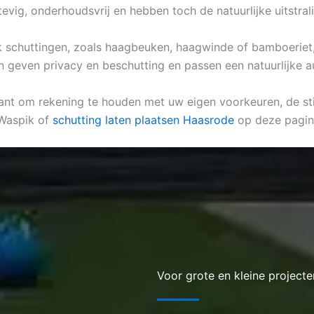
tevig, onderhoudsvrij en hebben toch de natuurlijke uitstral
lijk schuttingen, zoals haagbeuken, haagwinde of bamboeriet,
n geven privacy en beschutting en passen een natuurlijke a
evant om rekening te houden met uw eigen voorkeuren, de sti
 Waspik of
schutting laten plaatsen Haasrode
op deze pagin
Voor grote en kleine projecte