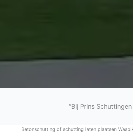
“Bij Prins Schuttinge
Betonschutting of schutting laten plaatsen Waspi