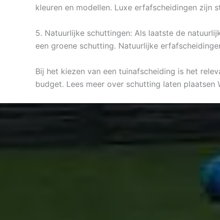
kleuren en modellen. Luxe erfafscheidingen zijn s
5. Natuurlijke schuttingen: Als laatste de natuur
een groene schutting. Natuurlijke erfafscheidinge
Bij het kiezen van een tuinafscheiding is het rel
budget. Lees meer over schutting laten plaatsen